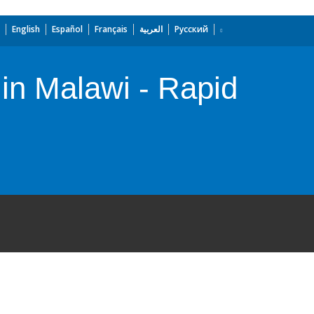
English
Español
Français
العربية
Русский
in Malawi - Rapid