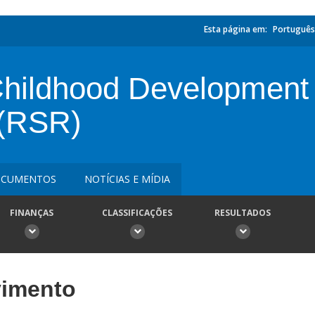
Esta página em:
Português
Childhood Development 
 (RSR)
CUMENTOS
NOTÍCIAS E MÍDIA
FINANÇAS
CLASSIFICAÇÕES
RESULTADOS
vimento