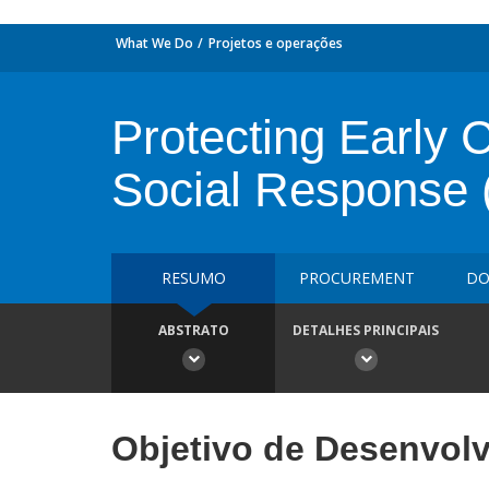
What We Do
Projetos e operações
Protecting Early 
Social Response
RESUMO
PROCUREMENT
DO
ABSTRATO
DETALHES PRINCIPAIS
Objetivo de Desenvol