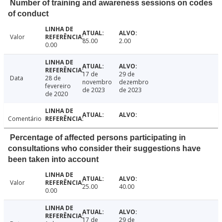
Number of training and awareness sessions on codes
of conduct
Valor
85.00
2.00
0.00
17 de
29 de
Data
28 de
novembro
dezembro
fevereiro
de 2023
de 2023
de 2020
Comentário
Percentage of affected persons participating in
consultations who consider their suggestions have
been taken into account
Valor
25.00
40.00
0.00
17 de
29 de