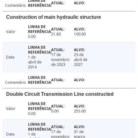
Comentário
Construction of main hydraulic structure
Valor
21.80
100.00
0.00
17 de
23 de
Data
1 de
novembro
abril de
abril de
de 2023
2027
2014
Comentário
Double Circuit Transmission Line constructed
Valor
0.00
255.00
0.00
17 de
31 de
Data
1 de
novembro
março