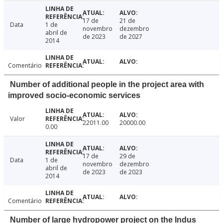
17 de
21 de
Data
1 de
novembro
dezembro
abril de
de 2023
de 2027
2014
Comentário
Number of additional people in the project area with
improved socio-economic services
Valor
22011.00
20000.00
0.00
17 de
29 de
Data
1 de
novembro
dezembro
abril de
de 2023
de 2023
2014
Comentário
Number of large hydropower project on the Indus