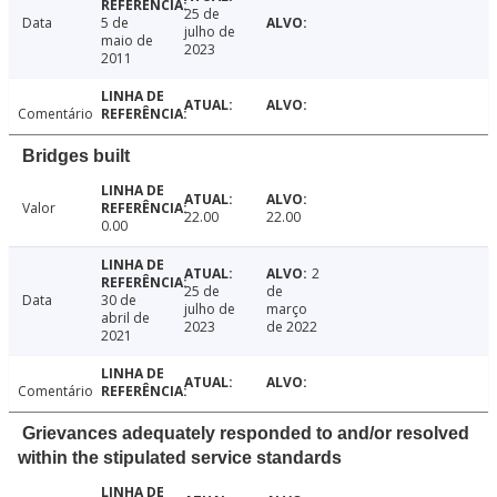
25 de
Data
5 de
julho de
maio de
2023
2011
Comentário
Bridges built
Valor
22.00
22.00
0.00
2
25 de
de
Data
30 de
julho de
março
abril de
2023
de 2022
2021
Comentário
Grievances adequately responded to and/or resolved
within the stipulated service standards