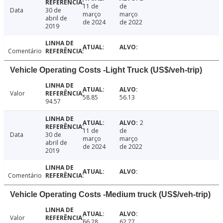
11 de
de
Data
30 de
março
março
abril de
de 2024
de 2022
2019
Comentário
Vehicle Operating Costs -Light Truck (US$/veh-trip)
Valor
58.85
56.13
94.57
2
11 de
de
Data
30 de
março
março
abril de
de 2024
de 2022
2019
Comentário
Vehicle Operating Costs -Medium truck (US$/veh-trip)
Valor
66.28
62.77