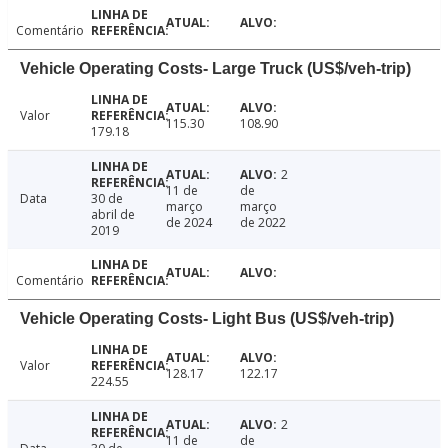
Comentário
Vehicle Operating Costs- Large Truck (US$/veh-trip)
Valor
115.30
108.90
179.18
2
11 de
de
Data
30 de
março
março
abril de
de 2024
de 2022
2019
Comentário
Vehicle Operating Costs- Light Bus (US$/veh-trip)
Valor
128.17
122.17
224.55
2
11 de
de