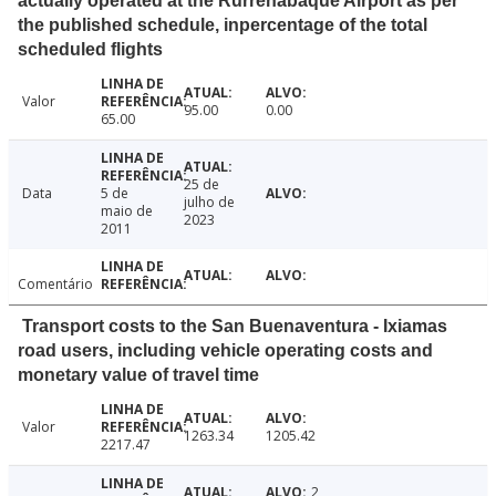
actually operated at the Rurrenabaque Airport as per
the published schedule, inpercentage of the total
scheduled flights
Valor
95.00
0.00
65.00
25 de
Data
5 de
julho de
maio de
2023
2011
Comentário
Transport costs to the San Buenaventura - Ixiamas
road users, including vehicle operating costs and
monetary value of travel time
Valor
1263.34
1205.42
2217.47
2