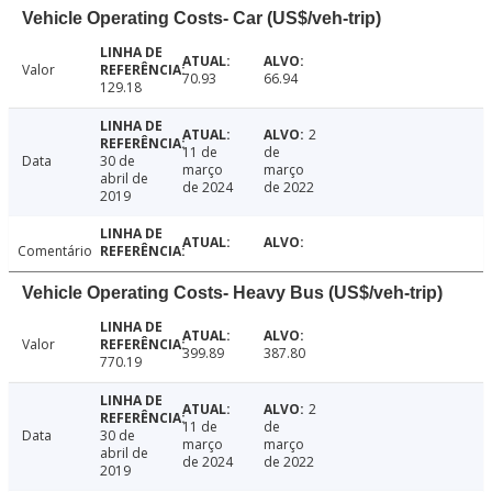
Vehicle Operating Costs- Car (US$/veh-trip)
Valor
70.93
66.94
129.18
2
11 de
de
Data
30 de
março
março
abril de
de 2024
de 2022
2019
Comentário
Vehicle Operating Costs- Heavy Bus (US$/veh-trip)
Valor
399.89
387.80
770.19
2
11 de
de
Data
30 de
março
março
abril de
de 2024
de 2022
2019