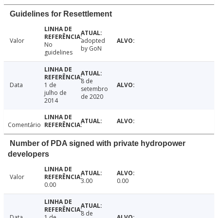
Guidelines for Resettlement
Valor
adopted
No
by GoN
guidelines
8 de
Data
1 de
setembro
julho de
de 2020
2014
Comentário
Number of PDA signed with private hydropower
developers
Valor
3.00
0.00
0.00
8 de
Data
1 de