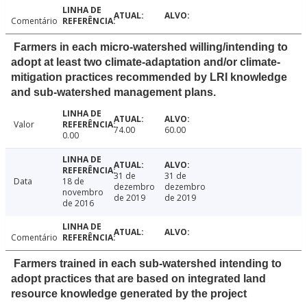
Comentário
Farmers in each micro-watershed willing/intending to
adopt at least two climate-adaptation and/or climate-
mitigation practices recommended by LRI knowledge
and sub-watershed management plans.
Valor
74.00
60.00
0.00
31 de
31 de
Data
18 de
dezembro
dezembro
novembro
de 2019
de 2019
de 2016
Comentário
Farmers trained in each sub-watershed intending to
adopt practices that are based on integrated land
resource knowledge generated by the project