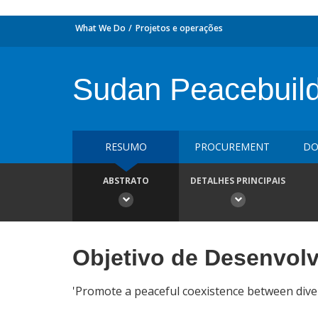
What We Do
Projetos e operações
Sudan Peacebuild
RESUMO
PROCUREMENT
DO
ABSTRATO
DETALHES PRINCIPAIS
Objetivo de Desenvol
'Promote a peaceful coexistence between dive