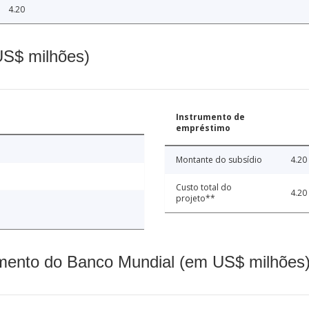
4.20
(US$ milhões)
Instrumento de
empréstimo
Montante do subsídio
4.20
Custo total do
4.20
projeto**
mento do Banco Mundial (em US$ milhões)