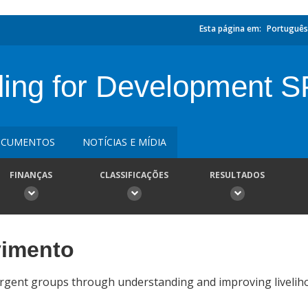
Esta página em:
Português
ing for Development S
CUMENTOS
NOTÍCIAS E MÍDIA
FINANÇAS
CLASSIFICAÇÕES
RESULTADOS
vimento
rgent groups through understanding and improving liveliho