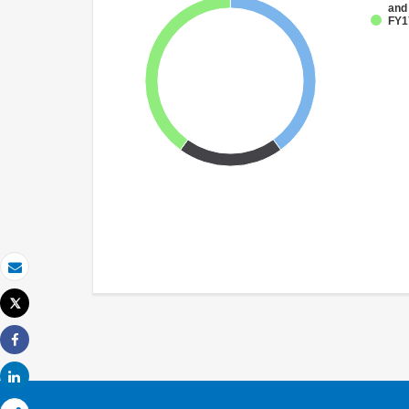
and
FY1
Email
Tweet
Imprimir
Share
Share