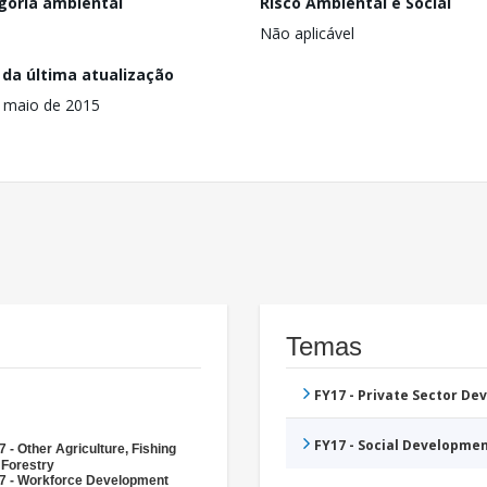
goria ambiental
Risco Ambiental e Social
Não aplicável
 da última atualização
 maio de 2015
Temas
FY17 - Private Sector D
FY17 - Social Developme
 - Other Agriculture, Fishing
 Forestry
7 - Workforce Development