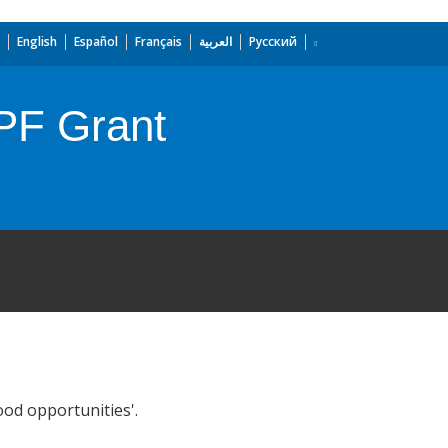
English
Español
Français
العربية
Русский
PF Grant
od opportunities'.