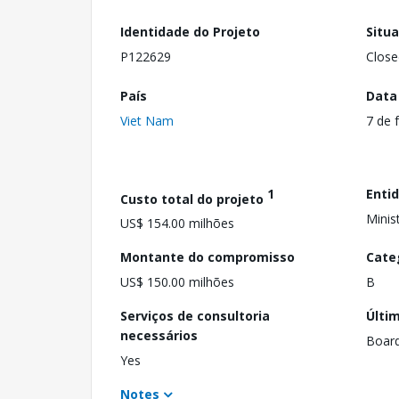
Identidade do Projeto
Situ
P122629
Close
País
Data
Viet Nam
7 de 
1
Enti
Custo total do projeto
Minis
US$ 154.00 milhões
Montante do compromisso
Cate
US$ 150.00 milhões
B
Serviços de consultoria
Últi
necessários
Boar
Yes
Notes