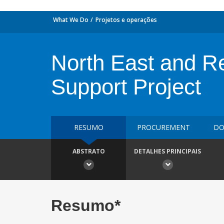
What We Do
Projetos e operações
North East and R
Support Project
RESUMO
PROCUREMENT
DO
ABSTRATO
DETALHES PRINCIPAIS
Resumo*