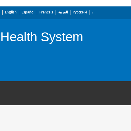
English
Español
Français
العربية
Русский
 Health System