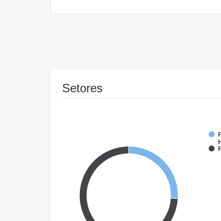
Setores
F
F