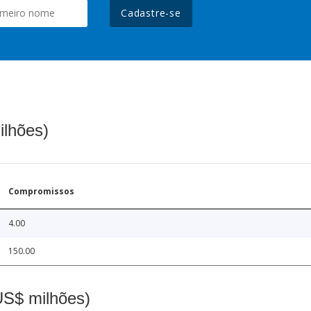
Cadastre-se
ilhões)
Compromissos
4.00
150.00
(US$ milhões)