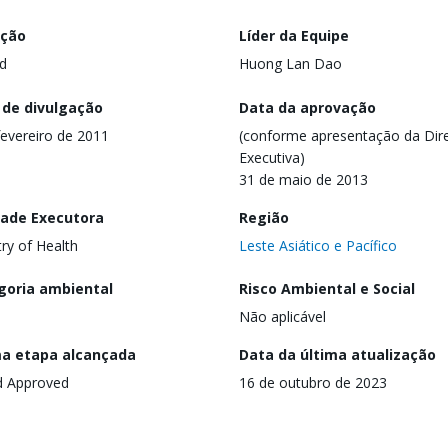
ação
Líder da Equipe
d
Huong Lan Dao
 de divulgação
Data da aprovação
fevereiro de 2011
(conforme apresentação da Dire
Executiva)
31 de maio de 2013
dade Executora
Região
try of Health
Leste Asiático e Pacífico
goria ambiental
Risco Ambiental e Social
Não aplicável
ma etapa alcançada
Data da última atualização
d Approved
16 de outubro de 2023