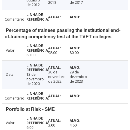
outubro
2018
de 2017
de 2012
Comentário
Percentage of trainees passing the institutional end-
of-training competency test at the TVET colleges
Valor
98.00
80.00
80.00
30 de
29 de
Data
13 de
novembro
dezembro
novembro
de 2022
de 2023
de 2020
Comentário
Portfolio at Risk - SME
Valor
3.00
4.60
6.00