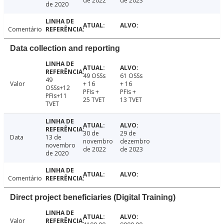
de 2022
de 2023
de 2020
Comentário
Data collection and reporting
49 OSSs
61 OSSs
49
Valor
+ 16
+ 16
OSSs+12
PFIs +
PFIs +
PFIs+11
25 TVET
13 TVET
TVET
30 de
29 de
Data
13 de
novembro
dezembro
novembro
de 2022
de 2023
de 2020
Comentário
Direct project beneficiaries (Digital Training)
Valor