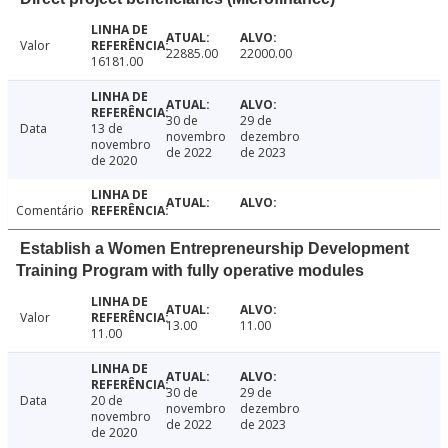
Valor
22885.00
22000.00
16181.00
30 de
29 de
Data
13 de
novembro
dezembro
novembro
de 2022
de 2023
de 2020
Comentário
Establish a Women Entrepreneurship Development
Training Program with fully operative modules
Valor
13.00
11.00
11.00
30 de
29 de
Data
20 de
novembro
dezembro
novembro
de 2022
de 2023
de 2020