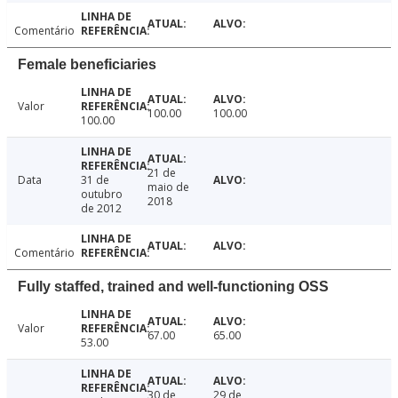
Comentário
Female beneficiaries
Valor
100.00
100.00
100.00
21 de
Data
31 de
maio de
outubro
2018
de 2012
Comentário
Fully staffed, trained and well-functioning OSS
Valor
67.00
65.00
53.00
30 de
29 de