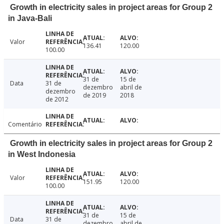
Growth in electricity sales in project areas for Group 2
in Java-Bali
Valor
136.41
120.00
100.00
31 de
15 de
Data
31 de
dezembro
abril de
dezembro
de 2019
2018
de 2012
Comentário
Growth in electricity sales in project areas for Group 2
in West Indonesia
Valor
151.95
120.00
100.00
31 de
15 de
Data
31 de
dezembro
abril de