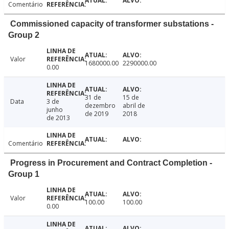
Comentário
Commissioned capacity of transformer substations -
Group 2
Valor
1680000.00
2290000.00
0.00
31 de
15 de
Data
3 de
dezembro
abril de
junho
de 2019
2018
de 2013
Comentário
Progress in Procurement and Contract Completion -
Group 1
Valor
100.00
100.00
0.00