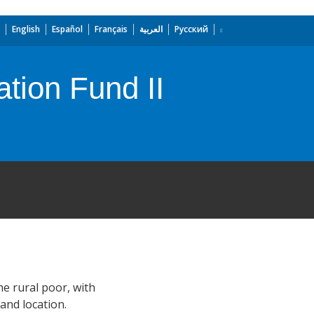
English
Español
Français
العربية
Русский
ation Fund II
e rural poor, with
and location.