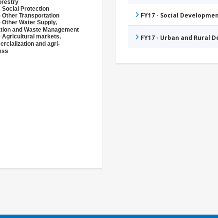
orestry
 Social Protection
FY17 - Social Developme
 Other Transportation
- Other Water Supply,
ation and Waste Management
 Agricultural markets,
FY17 - Urban and Rural 
rcialization and agri-
ess