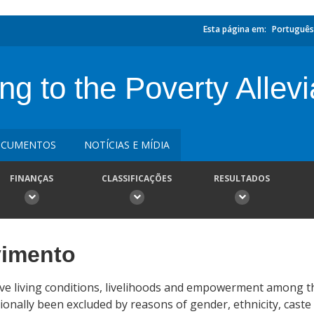
Esta página em:
Português
ng to the Poverty Allevi
CUMENTOS
NOTÍCIAS E MÍDIA
FINANÇAS
CLASSIFICAÇÕES
RESULTADOS
vimento
ve living conditions, livelihoods and empowerment among th
ionally been excluded by reasons of gender, ethnicity, caste 