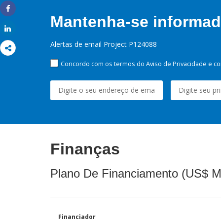
Share
Mantenha-se informado
Share
Alertas de email Project P124088
Concordo com os termos do Aviso de Privacidade e co
Finanças
Plano De Financiamento (US$ M
Financiador