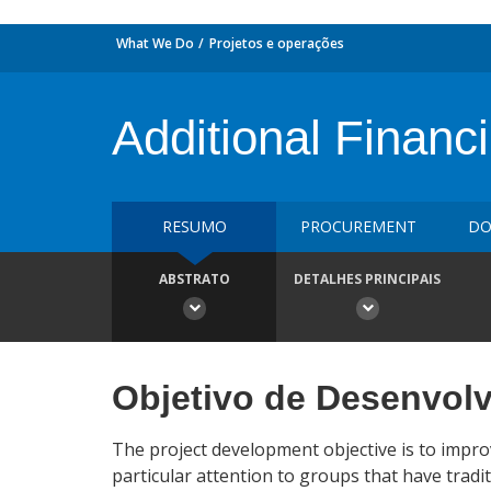
What We Do
Projetos e operações
Additional Financi
RESUMO
PROCUREMENT
DO
ABSTRATO
DETALHES PRINCIPAIS
Objetivo de Desenvol
The project development objective is to impro
particular attention to groups that have tradit