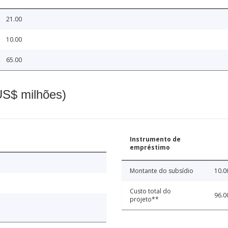
21.00
10.00
65.00
(US$ milhões)
Instrumento de
empréstimo
Montante do subsídio
10.0
Custo total do
96.0
projeto**