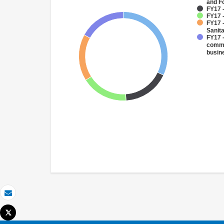
and F
FY17 -
FY17 -
FY17 
Sanit
FY17 -
comme
busin
Email
Tweet
Imprimir