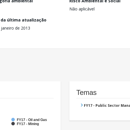
goria ambiental
Risco Ambiental e Social
Não aplicável
 da última atualização
 janeiro de 2013
Temas
FY17 - Public Sector Ma
FY17 - Oil and Gas
FY17 - Mining