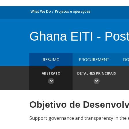
What We Do
Projetos e operações
Ghana EITI - Pos
RESUMO
PROCUREMENT
DO
ABSTRATO
DETALHES PRINCIPAIS
Objetivo de Desenvol
Support governance and transparency in the 