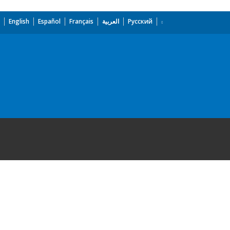
English
Español
Français
العربية
Русский