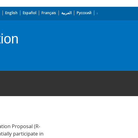
English
Español
Français
العربية
Русский
ion
ation Proposal (R-
ially participate in