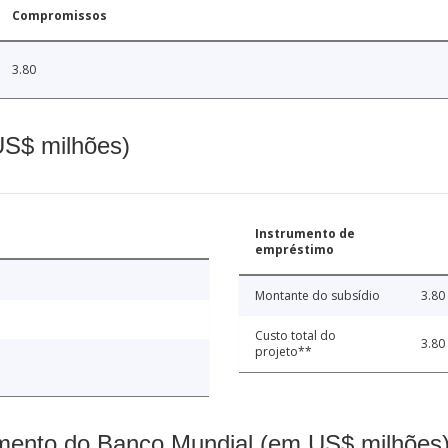
Compromissos
3.80
(US$ milhões)
Instrumento de
empréstimo
Montante do subsídio
3.80
Custo total do
3.80
projeto**
mento do Banco Mundial (em US$ milhões)