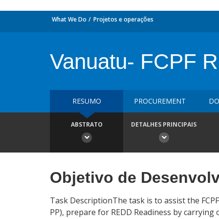
What We Do
Projetos e operações
Vanuatu- FCPF Re
RESUMO
PROCUREMENT
DO
ABSTRATO
DETALHES PRINCIPAIS
Objetivo de Desenvol
Task DescriptionThe task is to assist the FCP
PP), prepare for REDD Readiness by carrying ou