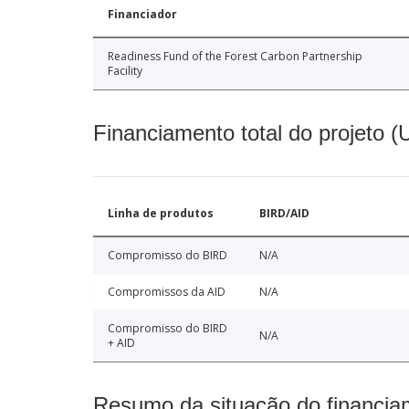
Financiador
Readiness Fund of the Forest Carbon Partnership
Facility
Financiamento total do projeto 
Linha de produtos
BIRD/AID
Compromisso do BIRD
N/A
Compromissos da AID
N/A
Compromisso do BIRD
N/A
+ AID
Resumo da situação do financia