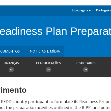
Esta página em:
Português
adiness Plan Preparat
CUMENTOS
NOTÍCIAS E MÍDIA
FINANÇAS
CLASSIFICAÇÕES
RESULTADOS
vimento
F REDD country participant to formulate its Readiness Prepr
t the preparation activities outlined in the R-PP, and potent