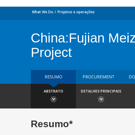
What We Do
Projetos e operações
China:Fujian Mei
Project
RESUMO
PROCUREMENT
DO
ABSTRATO
DETALHES PRINCIPAIS
Resumo*