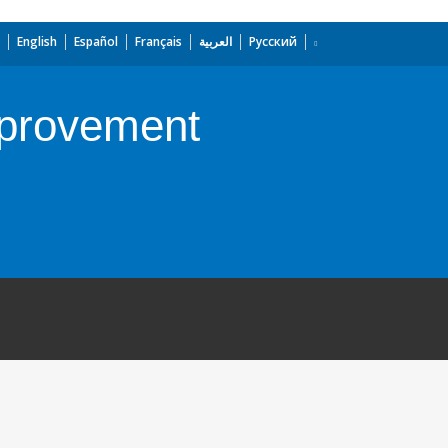
English
Español
Français
العربية
Русский
mprovement