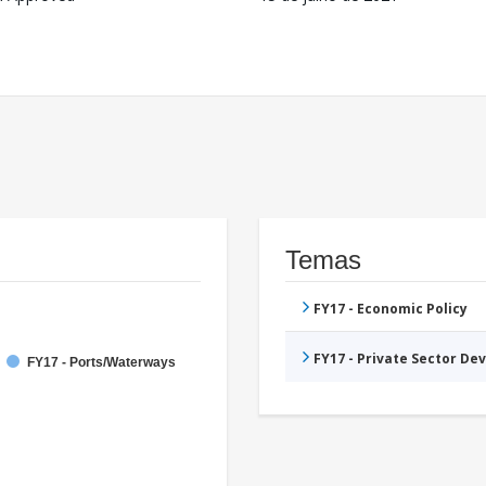
Temas
FY17 - Economic Policy
FY17 - Private Sector D
FY17 - Ports/Waterways