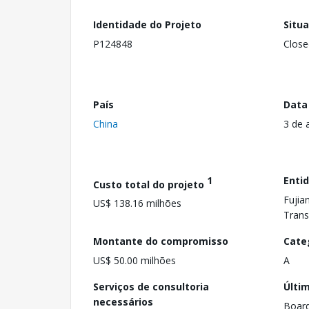
Identidade do Projeto
Situ
P124848
Close
País
Data
China
3 de 
1
Enti
Custo total do projeto
Fujia
US$ 138.16 milhões
Trans
Montante do compromisso
Cate
US$ 50.00 milhões
A
Serviços de consultoria
Últi
necessários
Boar