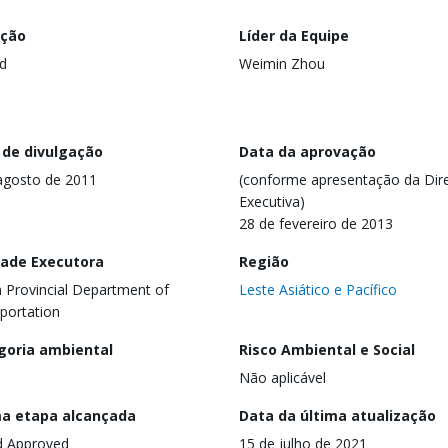
ação
Líder da Equipe
d
Weimin Zhou
 de divulgação
Data da aprovação
agosto de 2011
(conforme apresentação da Dire
Executiva)
28 de fevereiro de 2013
dade Executora
Região
n Provincial Department of
Leste Asiático e Pacífico
portation
goria ambiental
Risco Ambiental e Social
Não aplicável
ma etapa alcançada
Data da última atualização
d Approved
15 de julho de 2021