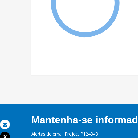
Mantenha-se informado
Email
Alertas de email Project P124848
Tweet