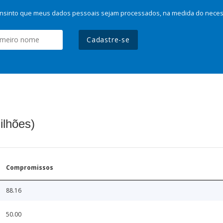
nsinto que meus dados pessoais sejam processados, na medida do necessá
Cadastre-se
ilhões)
Compromissos
88.16
50.00