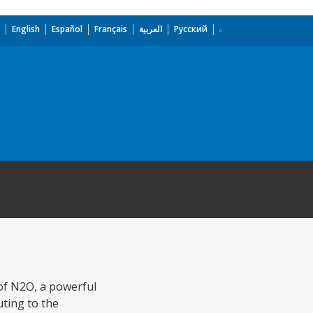
English
Español
Français
العربية
Русский
of N2O, a powerful
uting to the