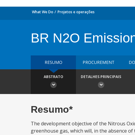
What We Do
Projetos e operações
BR N2O Emission 
RESUMO
PROCUREMENT
DO
ABSTRATO
DETALHES PRINCIPAIS
Resumo*
The development objective of the Nitrous Oxi
greenhouse gas, which will, in the absence of