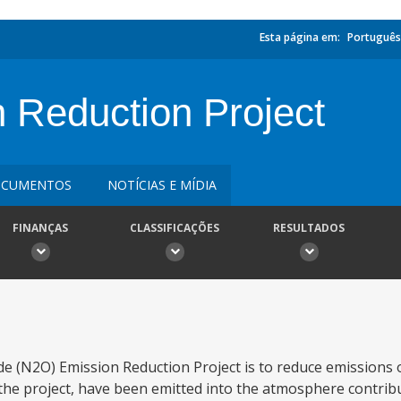
Esta página em:
Português
Reduction Project
CUMENTOS
NOTÍCIAS E MÍDIA
FINANÇAS
CLASSIFICAÇÕES
RESULTADOS
de (N2O) Emission Reduction Project is to reduce emissions 
 the project, have been emitted into the atmosphere contrib