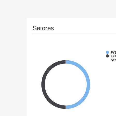
Setores
FY1
FY1
Ser