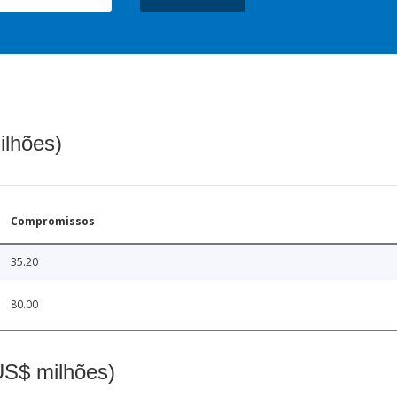
ilhões)
Compromissos
35.20
80.00
(US$ milhões)