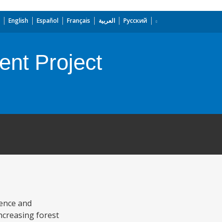
English
Español
Français
العربية
Русский
nt Project
ience and
ncreasing forest