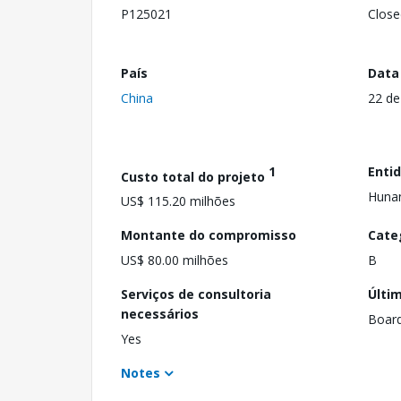
P125021
Close
País
Data
China
22 de
1
Enti
Custo total do projeto
Hunan
US$ 115.20 milhões
Montante do compromisso
Cate
US$ 80.00 milhões
B
Serviços de consultoria
Últi
necessários
Boar
Yes
Notes