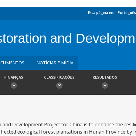
Esta página em:
Português
toration and Developme
CUMENTOS
NOTÍCIAS E MÍDIA
FINANÇAS
CLASSIFICAÇÕES
RESULTADOS
 and Development Project for China is to enhance the resil
ffected ecological forest plantations in Hunan Province by i