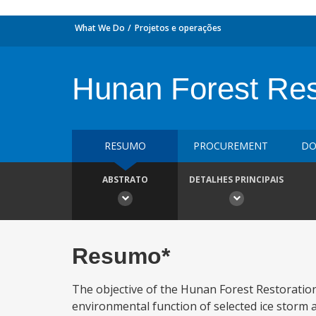
What We Do
Projetos e operações
Hunan Forest Res
RESUMO
PROCUREMENT
DO
ABSTRATO
DETALHES PRINCIPAIS
Resumo*
The objective of the Hunan Forest Restoration
environmental function of selected ice storm a