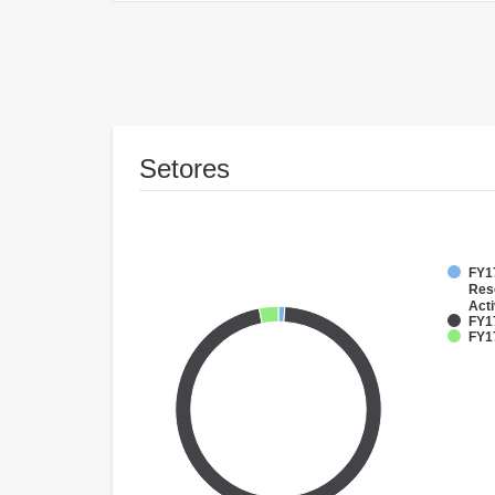
Setores
FY17
Res
Acti
FY17
FY1