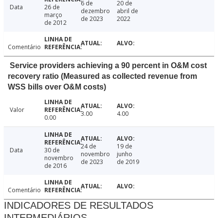
6 de
20 de
Data
26 de
dezembro
abril de
março
de 2023
2022
de 2012
Comentário
Service providers achieving a 90 percent in O&M cost
recovery ratio (Measured as collected revenue from
WSS bills over O&M costs)
Valor
3.00
4.00
0.00
24 de
19 de
Data
30 de
novembro
junho
novembro
de 2023
de 2019
de 2016
Comentário
INDICADORES DE RESULTADOS
INTERMEDIÁRIOS