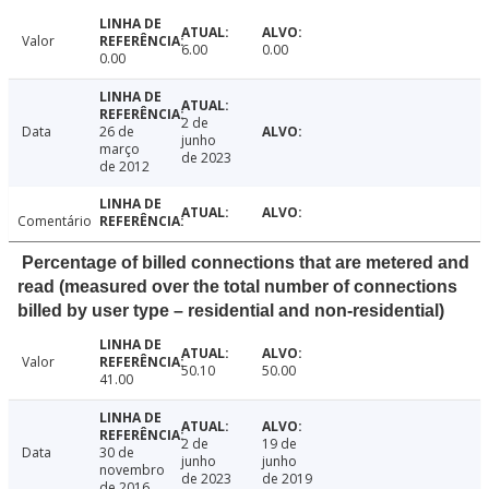
Valor
6.00
0.00
0.00
2 de
Data
26 de
junho
março
de 2023
de 2012
Comentário
Percentage of billed connections that are metered and
read (measured over the total number of connections
billed by user type – residential and non-residential)
Valor
50.10
50.00
41.00
2 de
19 de
Data
30 de
junho
junho
novembro
de 2023
de 2019
de 2016