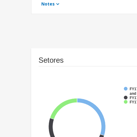
Notes
Setores
FY17
and
FY1
FY17