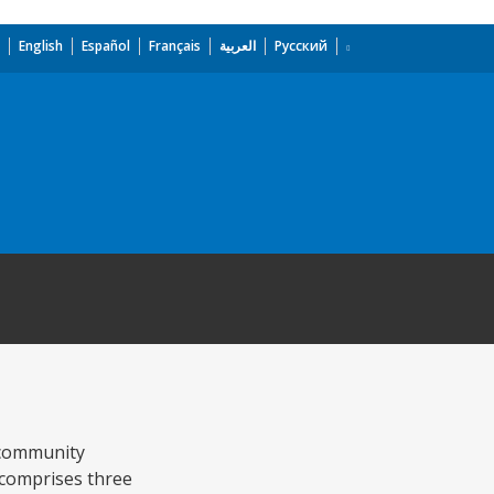
English
Español
Français
العربية
Русский
 community
t comprises three