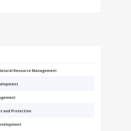
 Natural Resource Management
evelopment
nagement
nt and Protection
Development