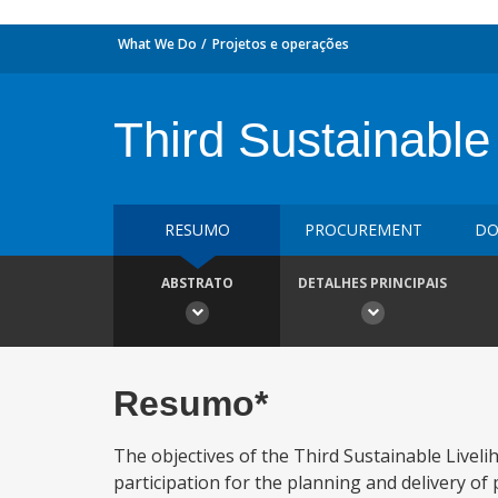
What We Do
Projetos e operações
Third Sustainable
RESUMO
PROCUREMENT
DO
ABSTRATO
DETALHES PRINCIPAIS
Resumo*
The objectives of the Third Sustainable Live
participation for the planning and delivery of