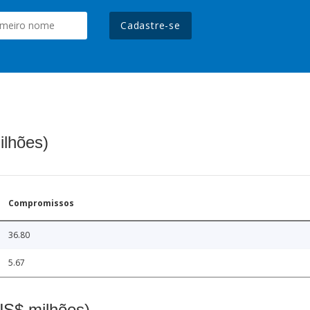
Cadastre-se
ilhões)
Compromissos
36.80
5.67
(US$ milhões)