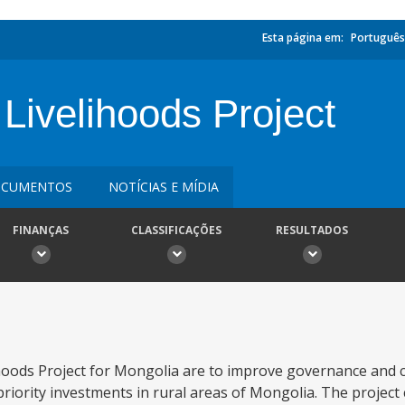
Esta página em:
Português
 Livelihoods Project
CUMENTOS
NOTÍCIAS E MÍDIA
FINANÇAS
CLASSIFICAÇÕES
RESULTADOS
lihoods Project for Mongolia are to improve governance and
 priority investments in rural areas of Mongolia. The projec