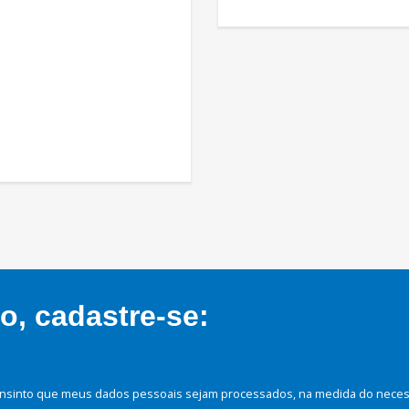
, cadastre-se:
nsinto que meus dados pessoais sejam processados, na medida do necessá