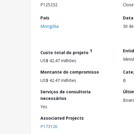
P125232
Close
País
Data
Mongólia
30 de
1
Enti
Custo total do projeto
Minis
US$ 42.47 milhões
Montante do compromisso
Cate
US$ 42.47 milhões
B
Serviços de consultoria
Últi
necessários
Boar
Yes
Associated Projects
P173126