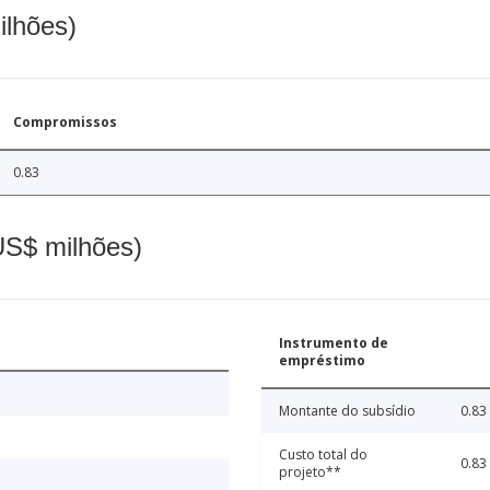
ilhões)
Compromissos
0.83
(US$ milhões)
Instrumento de
empréstimo
Montante do subsídio
0.83
Custo total do
0.83
projeto**