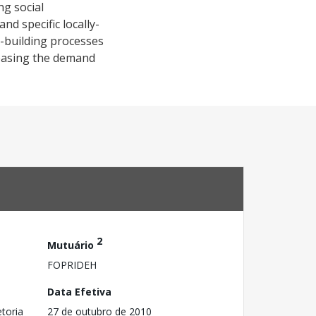
ng social
nd specific locally-
us-building processes
reasing the demand
2
Mutuário
FOPRIDEH
Data Efetiva
toria
27 de outubro de 2010