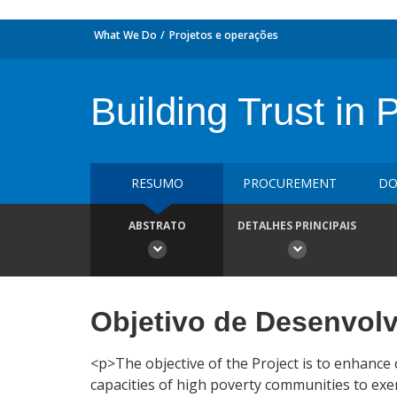
What We Do
Projetos e operações
Building Trust in P
RESUMO
PROCUREMENT
DO
ABSTRATO
DETALHES PRINCIPAIS
Objetivo de Desenvol
<p>The objective of the Project is to enhance c
capacities of high poverty communities to exerc