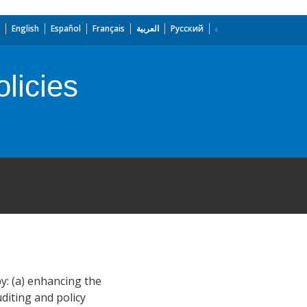
English
Español
Français
العربية
Русский
olicies
by: (a) enhancing the
uditing and policy