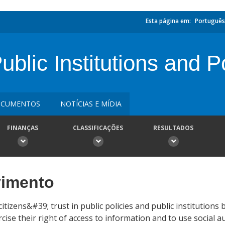
Esta página em:
Português
ublic Institutions and P
CUMENTOS
NOTÍCIAS E MÍDIA
FINANÇAS
CLASSIFICAÇÕES
RESULTADOS
vimento
itizens&#39; trust in public policies and public institutions 
ise their right of access to information and to use social a