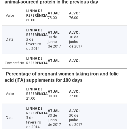
animal-sourced protein in the previous day
Valor
75.00
76.00
60.00
30 de
30 de
Data
3 de
junho
junho
fevereiro
de 2017
de 2017
de 2014
Comentário
Percentage of pregnant women taking iron and folic
acid (IFA) supplements for 180 days
Valor
30.00
27.00
21.00
30 de
30 de
Data
3 de
junho
junho
fevereiro
de 2017
de 2017
de 2014