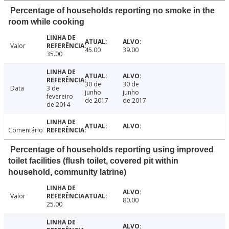
Percentage of households reporting no smoke in the
room while cooking
Valor
45.00
39.00
35.00
30 de
30 de
Data
3 de
junho
junho
fevereiro
de 2017
de 2017
de 2014
Comentário
Percentage of households reporting using improved
toilet facilities (flush toilet, covered pit within
household, community latrine)
Valor
80.00
25.00