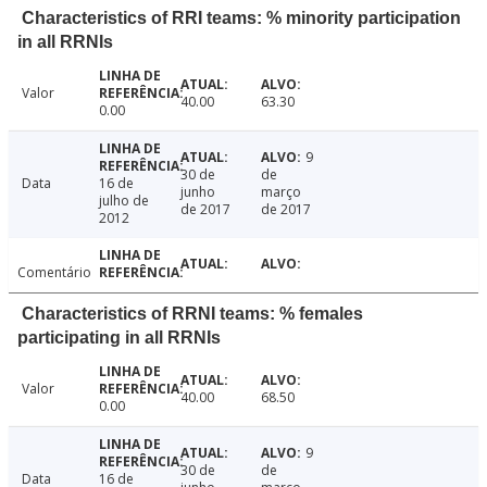
Characteristics of RRI teams: % minority participation
in all RRNIs
Valor
40.00
63.30
0.00
9
30 de
de
Data
16 de
junho
março
julho de
de 2017
de 2017
2012
Comentário
Characteristics of RRNI teams: % females
participating in all RRNIs
Valor
40.00
68.50
0.00
9
30 de
de
Data
16 de