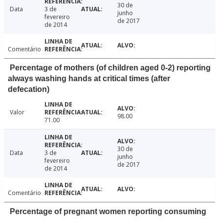
30 de
Data
3 de
junho
fevereiro
de 2017
de 2014
Comentário
Percentage of mothers (of children aged 0-2) reporting
always washing hands at critical times (after
defecation)
Valor
98.00
71.00
30 de
Data
3 de
junho
fevereiro
de 2017
de 2014
Comentário
Percentage of pregnant women reporting consuming