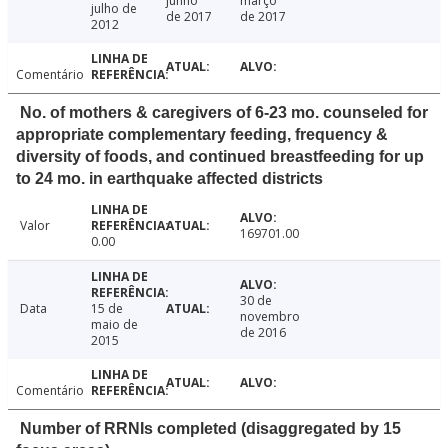
junho
março
julho de
de 2017
de 2017
2012
Comentário
No. of mothers & caregivers of 6-23 mo. counseled for
appropriate complementary feeding, frequency &
diversity of foods, and continued breastfeeding for up
to 24 mo. in earthquake affected districts
Valor
169701.00
0.00
30 de
Data
15 de
novembro
maio de
de 2016
2015
Comentário
Number of RRNIs completed (disaggregated by 15