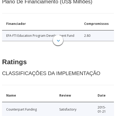
Plano De Financiamento (US$ Milhões)
Financiador
Compromissos
EFA-FTI Education Program Development Fund
2.80
Ratings
CLASSIFICAÇÕES DA IMPLEMENTAÇÃO
Name
Review
Date
2015-
Counterpart Funding
Satisfactory
01-21