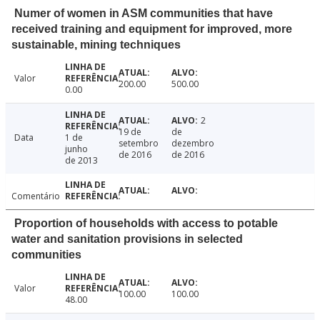
Numer of women in ASM communities that have
received training and equipment for improved, more
sustainable, mining techniques
Valor
200.00
500.00
0.00
2
19 de
de
Data
1 de
setembro
dezembro
junho
de 2016
de 2016
de 2013
Comentário
Proportion of households with access to potable
water and sanitation provisions in selected
communities
Valor
100.00
100.00
48.00