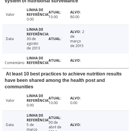
system of nutritional surveillance
Valor
10.00
80.00
0.00
2
de
Data
30 de
março
agosto
de 2015
de 2013
Comentário
At least 10 best practices to achieve nutrition results
have been shared among the health post and
communities
Valor
10.00
0.00
0.00
30 de
Data
5 de
abril de
março