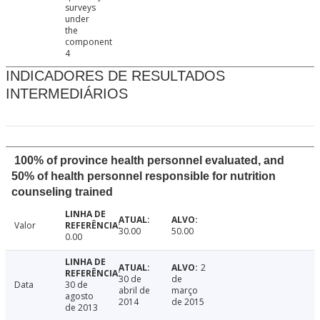
surveys
under
the
component
4
INDICADORES DE RESULTADOS
INTERMEDIÁRIOS
100% of province health personnel evaluated, and
50% of health personnel responsible for nutrition
counseling trained
Valor
30.00
50.00
0.00
2
30 de
de
Data
30 de
abril de
março
agosto
2014
de 2015
de 2013