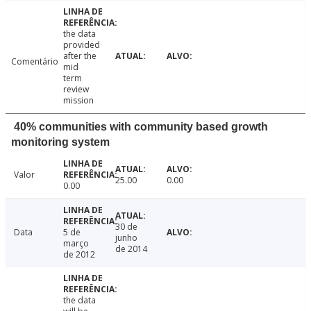
the data
provided
after the
Comentário
mid
term
review
mission
40% communities with community based growth
monitoring system
Valor
25.00
0.00
0.00
30 de
Data
5 de
junho
março
de 2014
de 2012
the data