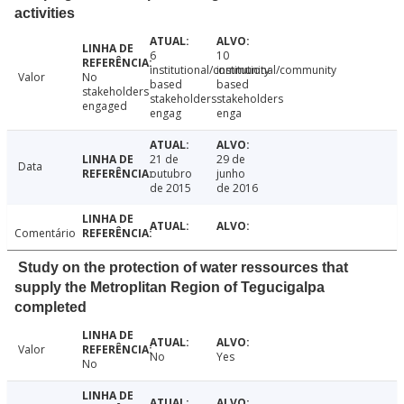
activities
6
10
institutional/community
institutional/community
Valor
No
based
based
stakeholders
stakeholders
stakeholders
engaged
engag
enga
21 de
29 de
Data
outubro
junho
de 2015
de 2016
Comentário
Study on the protection of water ressources that
supply the Metroplitan Region of Tegucigalpa
completed
Valor
No
Yes
No