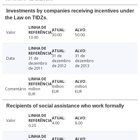
Investments by companies receiving incentives under
the Law on TIDZs.
Valor
30.00
50.00
10.00
31 de
31 de
Data
31 de
dezembro
dezembro
dezembro
de 2012
de 2013
de 2011
million
million
Comentário
million
EUR
EUR
EUR
Recipients of social assistance who work formally
Valor
4.00
8.00
0.20