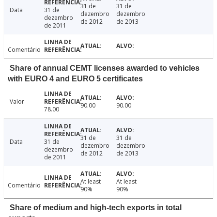
31 de
31 de
Data
31 de
dezembro
dezembro
dezembro
de 2012
de 2013
de 2011
Comentário
Share of annual CEMT licenses awarded to vehicles
with EURO 4 and EURO 5 certificates
Valor
90.00
90.00
78.00
31 de
31 de
Data
31 de
dezembro
dezembro
dezembro
de 2012
de 2013
de 2011
At least
At least
Comentário
90%
90%
Share of medium and high-tech exports in total