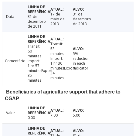
17 de
31 de
Data
31 de
maio de
dezembro
dezembro
2013
de 2013
de 2011
Transit:
Transit:
53
60
minutes
5%
minutes
Import:
reduction
Comentário
Import:
1 hr 30
in each
1 hr 57
minutesExport:
indicator
minutesExport:
34
35
minutes
minutes
Beneficiaries of agriculture support that adhere to
CGAP
Valor
7.00
5.00
0.00
17 de
31 de