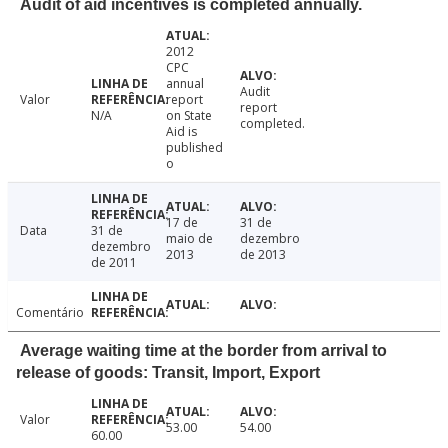
Audit of aid incentives is completed annually.
2012
CPC
annual
Audit
Valor
report
report
N/A
on State
completed.
Aid is
published
o
17 de
31 de
Data
31 de
maio de
dezembro
dezembro
2013
de 2013
de 2011
Comentário
Average waiting time at the border from arrival to
release of goods: Transit, Import, Export
Valor
53.00
54.00
60.00