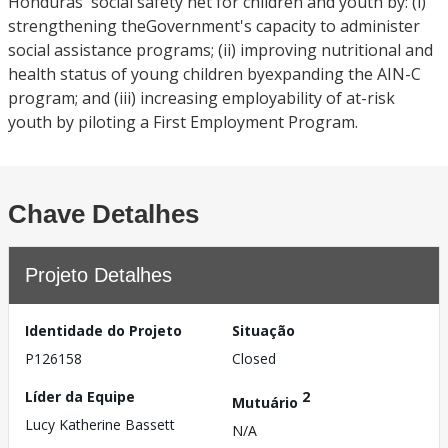
Honduras' social safety net for children and youth by: (i)
strengthening theGovernment's capacity to administer
social assistance programs; (ii) improving nutritional and
health status of young children byexpanding the AIN-C
program; and (iii) increasing employability of at-risk
youth by piloting a First Employment Program.
Chave Detalhes
Projeto Detalhes
Identidade do Projeto
Situação
P126158
Closed
Líder da Equipe
2
Mutuário
Lucy Katherine Bassett
N/A