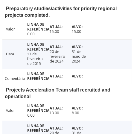
Preparatory studies/activities for priority regional
projects completed.
Valor
15.00
15.00
0.00
20 de
31 de
Data
17 de
fevereiro
maio de
fevereiro
de 2024
2024
de 2015
Comentário
Projects Acceleration Team staff recruited and
operational
Valor
13.00
8.00
0.00
20 de
31 de