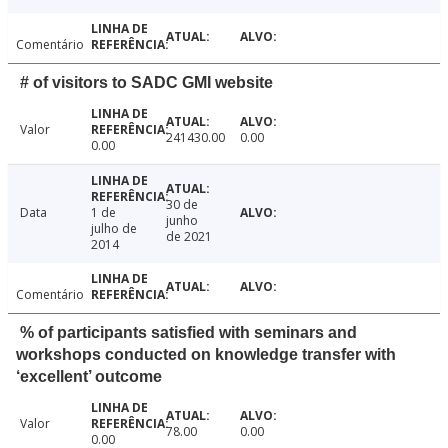
Comentário
# of visitors to SADC GMI website
Valor
241430.00
0.00
0.00
30 de
Data
1 de
junho
julho de
de 2021
2014
Comentário
% of participants satisfied with seminars and
workshops conducted on knowledge transfer with
‘excellent’ outcome
Valor
78.00
0.00
0.00