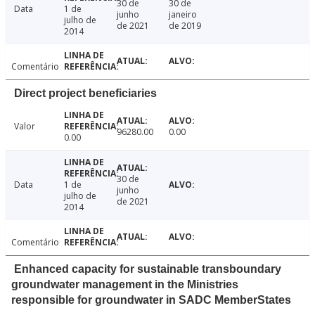
30 de
30 de
Data
1 de
junho
janeiro
julho de
de 2021
de 2019
2014
Comentário
Direct project beneficiaries
Valor
96280.00
0.00
0.00
30 de
Data
1 de
junho
julho de
de 2021
2014
Comentário
Enhanced capacity for sustainable transboundary
groundwater management in the Ministries
responsible for groundwater in SADC MemberStates