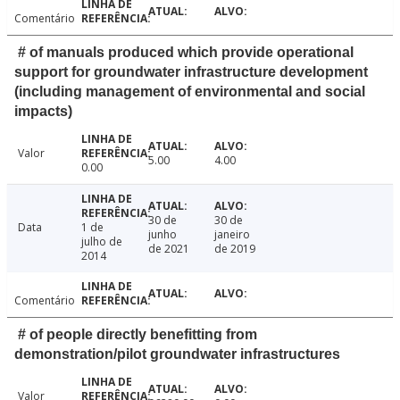
Comentário
# of manuals produced which provide operational
support for groundwater infrastructure development
(including management of environmental and social
impacts)
Valor
5.00
4.00
0.00
30 de
30 de
Data
1 de
junho
janeiro
julho de
de 2021
de 2019
2014
Comentário
# of people directly benefitting from
demonstration/pilot groundwater infrastructures
Valor