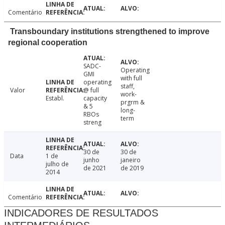
Comentário
Transboundary institutions strengthened to improve
regional cooperation
SADC-
Operating
GMI
with full
operating
staff,
Valor
@ full
work-
Establ.
capacity
prgrm &
& 5
long-
RBOs
term
streng
30 de
30 de
Data
1 de
junho
janeiro
julho de
de 2021
de 2019
2014
Comentário
INDICADORES DE RESULTADOS