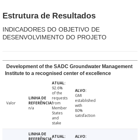
Estrutura de Resultados
INDICADORES DO OBJETIVO DE
DESENVOLVIMENTO DO PROJETO
Development of the SADC Groundwater Management
Institute to a recognised center of excellence
92.6%
of the
GMI
requests
established
Valor
from
with
n/a
Member
80%
States
satisfaction
and
stake