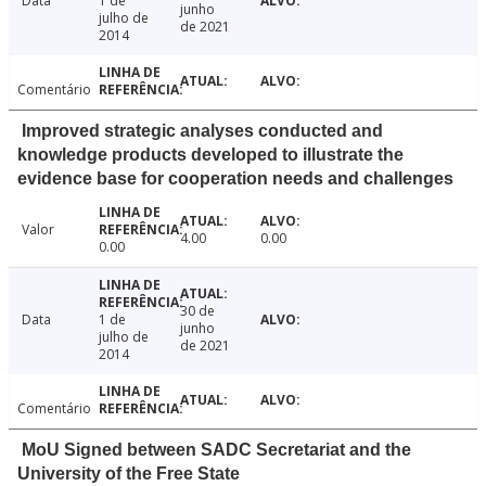
Data
1 de
junho
julho de
de 2021
2014
Comentário
Improved strategic analyses conducted and
knowledge products developed to illustrate the
evidence base for cooperation needs and challenges
Valor
4.00
0.00
0.00
30 de
Data
1 de
junho
julho de
de 2021
2014
Comentário
MoU Signed between SADC Secretariat and the
University of the Free State