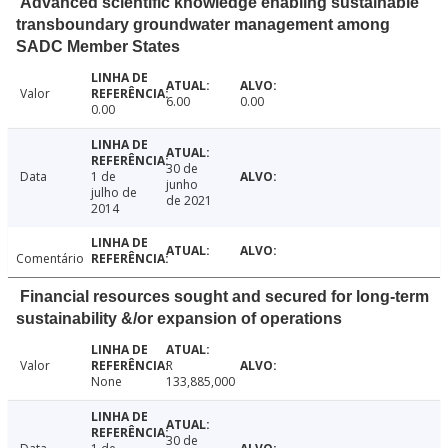
Advanced scientific knowledge enabling sustainable
transboundary groundwater management among
SADC Member States
Valor
6.00
0.00
0.00
30 de
Data
1 de
junho
julho de
de 2021
2014
Comentário
Financial resources sought and secured for long-term
sustainability &/or expansion of operations
Valor
R
None
133,885,000
30 de