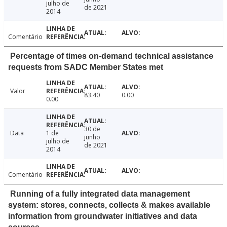
julho de
de 2021
2014
Comentário
Percentage of times on-demand technical assistance
requests from SADC Member States met
Valor
83.40
0.00
0.00
30 de
Data
1 de
junho
julho de
de 2021
2014
Comentário
Running of a fully integrated data management
system: stores, connects, collects & makes available
information from groundwater initiatives and data