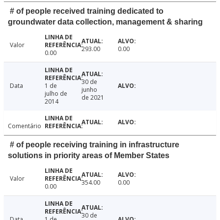
# of people received training dedicated to
groundwater data collection, management & sharing
Valor
293.00
0.00
0.00
30 de
Data
1 de
junho
julho de
de 2021
2014
Comentário
# of people receiving training in infrastructure
solutions in priority areas of Member States
Valor
354.00
0.00
0.00
30 de
Data
1 de