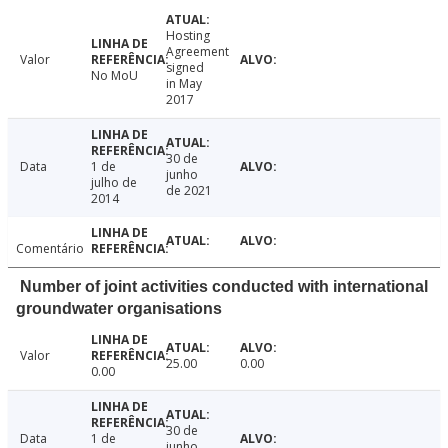
Hosting
Agreement
Valor
signed
No MoU
in May
2017
30 de
Data
1 de
junho
julho de
de 2021
2014
Comentário
Number of joint activities conducted with international
groundwater organisations
Valor
25.00
0.00
0.00
30 de
Data
1 de
junho