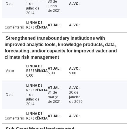
30 de
Data
1 de
junho
julho de
de 2021
2014
Comentário
Strengthened transboundary institutions with
improved analytic tools, knowledge products, data,
forecasting, and/or capacity for improved water and
climate risk management
Valor
5.00
5.00
0.00
31 de
30 de
Data
1 de
março
janeiro
julho de
de 2021
de 2019
2014
Comentário