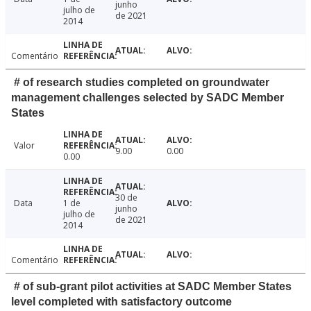
junho
julho de
de 2021
2014
Comentário
# of research studies completed on groundwater
management challenges selected by SADC Member
States
Valor
9.00
0.00
0.00
30 de
Data
1 de
junho
julho de
de 2021
2014
Comentário
# of sub-grant pilot activities at SADC Member States
level completed with satisfactory outcome