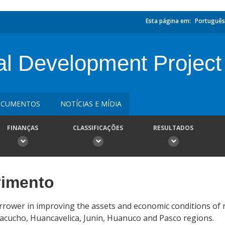
Esta página em:
Português
al Development Project
CUMENTOS
NOTÍCIAS E MÍDIA
FINANÇAS
CLASSIFICAÇÕES
RESULTADOS
vimento
Borrower in improving the assets and economic conditions of r
yacucho, Huancavelica, Junin, Huanuco and Pasco regions.