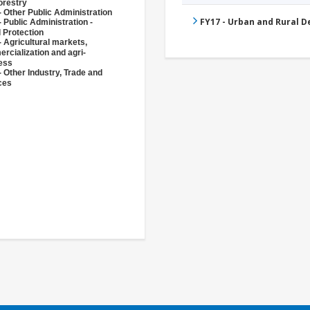
orestry
- Other Public Administration
FY17 - Urban and Rural 
 Public Administration -
l Protection
- Agricultural markets,
rcialization and agri-
ess
- Other Industry, Trade and
ces