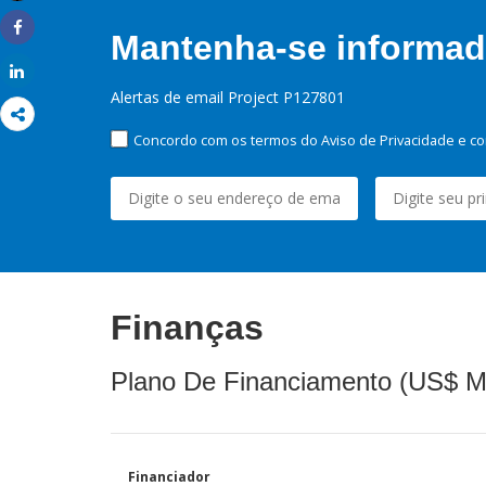
Imprimir
Mantenha-se informado
Share
Share
Alertas de email Project P127801
Concordo com os termos do Aviso de Privacidade e co
Finanças
Plano De Financiamento (US$ M
Financiador