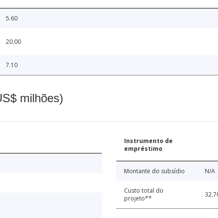
5.60
20.00
7.10
(US$ milhões)
Instrumento de
empréstimo
Montante do subsídio
N/A
Custo total do
32.7
projeto**