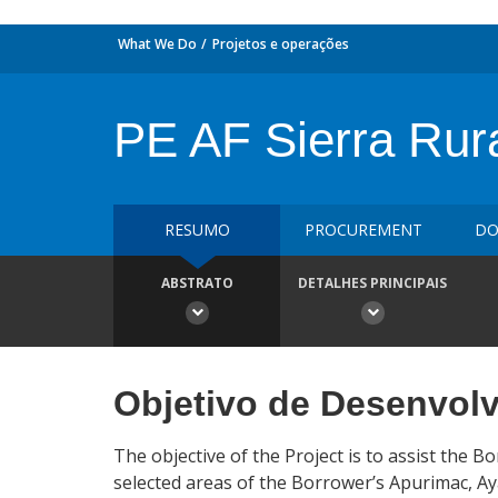
What We Do
Projetos e operações
PE AF Sierra Rur
RESUMO
PROCUREMENT
DO
ABSTRATO
DETALHES PRINCIPAIS
Objetivo de Desenvol
The objective of the Project is to assist the 
selected areas of the Borrower’s Apurimac, A