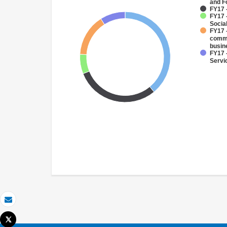
and F
FY17 
FY17 -
Socia
FY17 
comme
busin
FY17 
Servi
Email
Tweet