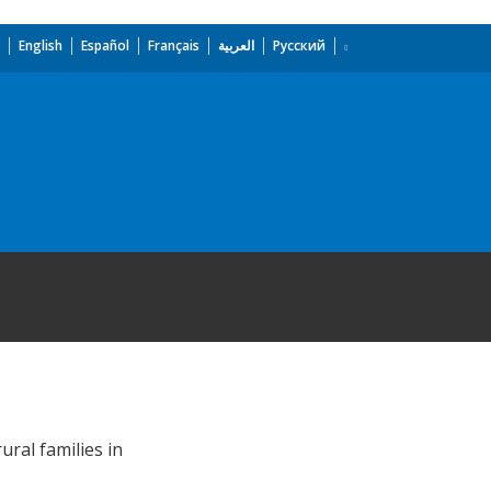
English
Español
Français
العربية
Русский
ural families in