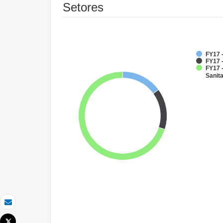
Setores
FY17 -
FY17 -
FY17 
Sanit
Email
Tweet