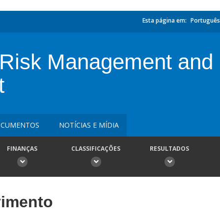
Esta página em:
Português
r Risk Management and
t
CUMENTOS
NOTÍCIAS E MÍDIA
FINANÇAS
CLASSIFICAÇÕES
RESULTADOS
vimento