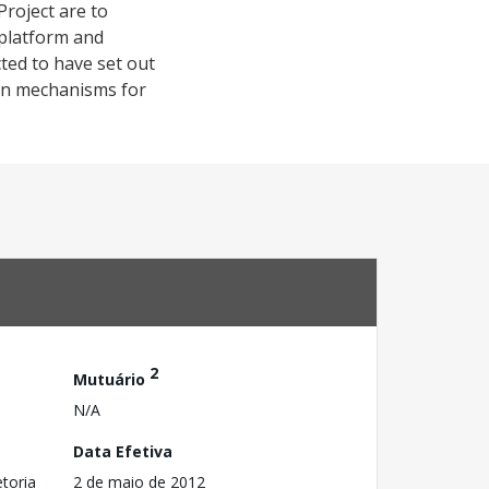
roject are to
 platform and
ted to have set out
ion mechanisms for
2
Mutuário
N/A
Data Efetiva
toria
2 de maio de 2012