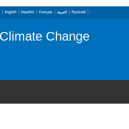
English
Español
Français
العربية
Русский
 Climate Change