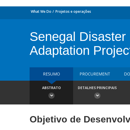
What We Do
Projetos e operações
Senegal Disaste
Adaptation Projec
RESUMO
PROCUREMENT
DO
ABSTRATO
DETALHES PRINCIPAIS
Objetivo de Desenvol