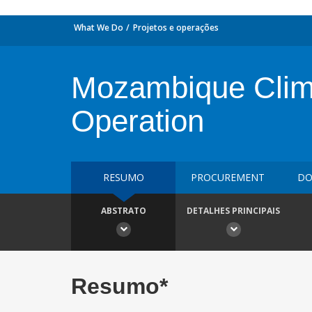
What We Do
Projetos e operações
Mozambique Clim
Operation
RESUMO
PROCUREMENT
DO
ABSTRATO
DETALHES PRINCIPAIS
Resumo*