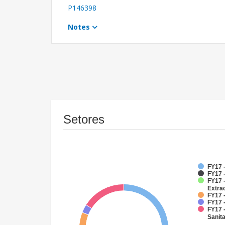
P146398
Notes
Setores
FY17 
FY17 -
FY17 
Extra
FY17 -
FY17 -
FY17 
Sanit