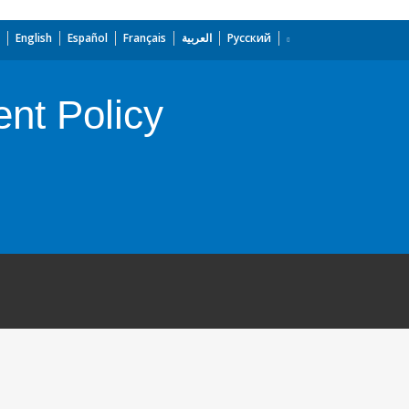
English
Español
Français
العربية
Русский
nt Policy