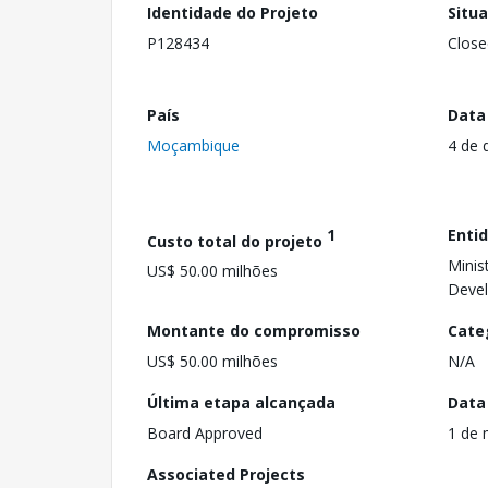
Identidade do Projeto
Situ
P128434
Close
País
Data
Moçambique
4 de 
1
Enti
Custo total do projeto
Minis
US$ 50.00 milhões
Deve
Montante do compromisso
Cate
US$ 50.00 milhões
N/A
Última etapa alcançada
Data
Board Approved
1 de 
Associated Projects