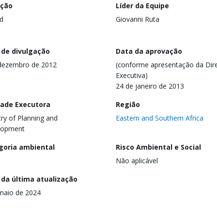
ação
Líder da Equipe
d
Giovanni Ruta
 de divulgação
Data da aprovação
dezembro de 2012
(conforme apresentação da Dire
Executiva)
24 de janeiro de 2013
dade Executora
Região
try of Planning and
Eastern and Southern Africa
lopment
goria ambiental
Risco Ambiental e Social
Não aplicável
 da última atualização
maio de 2024