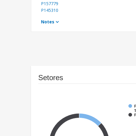
P157779
P145310
Notes
Setores
F
T
F