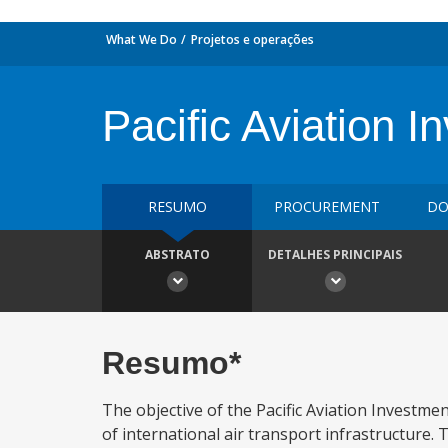
What We Do
Projetos e operações
Pacific Aviation I
RESUMO
PROCUREMENT
DO
ABSTRATO
DETALHES PRINCIPAIS
Resumo*
The objective of the Pacific Aviation Investmen
of international air transport infrastructure.