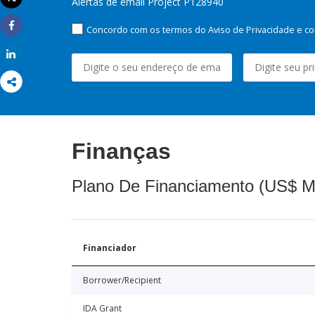
Alertas de email Project P128940
Imprimir
Concordo com os termos do Aviso de Privacidade e co
Share
Share
Finanças
Plano De Financiamento (US$ M
Financiador
Borrower/Recipient
IDA Grant