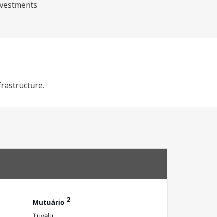
investments
frastructure.
2
Mutuário
Tuvalu