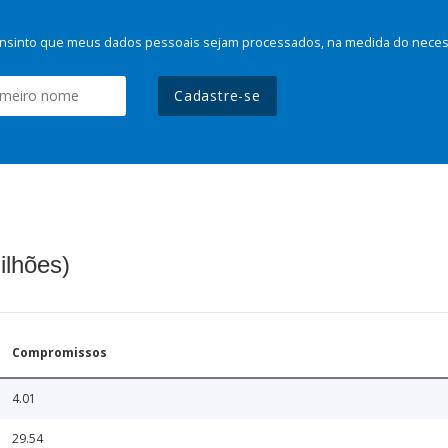
nsinto que meus dados pessoais sejam processados, na medida do necessá
Cadastre-se
ilhões)
Compromissos
4.01
29.54