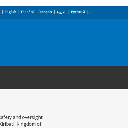
English
Español
Français
العربية
Русский
 safety and oversight
Kiribati, Kingdom of