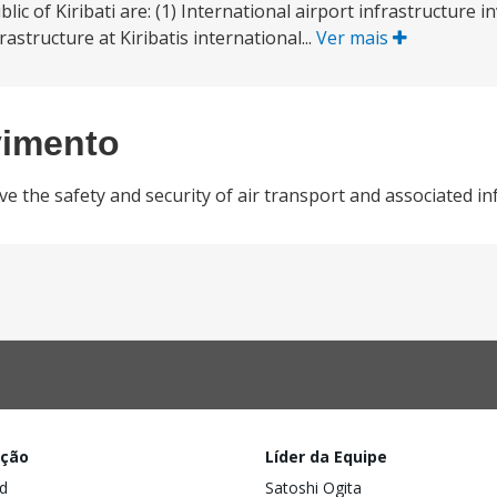
 of Kiribati are: (1) International airport infrastructure 
astructure at Kiribatis international...
Ver mais
vimento
e the safety and security of air transport and associated in
ação
Líder da Equipe
d
Satoshi Ogita