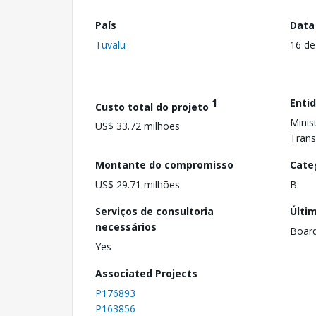
País
Data
Tuvalu
16 d
1
Enti
Custo total do projeto
Minis
US$ 33.72 milhões
Trans
Montante do compromisso
Cate
US$ 29.71 milhões
B
Serviços de consultoria
Últi
necessários
Boar
Yes
Associated Projects
P176893
P163856