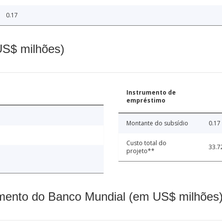
0.17
(US$ milhões)
Instrumento de
empréstimo
Montante do subsídio
0.17
Custo total do
33.7
projeto**
mento do Banco Mundial (em US$ milhões)