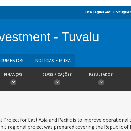
Esta página em:
Português
nvestment - Tuvalu
CUMENTOS
NOTÍCIAS E MÍDIA
FINANÇAS
CLASSIFICAÇÕES
RESULTADOS
t Project for East Asia and Pacific is to improve operational
 This regional project was prepared covering the Republic of 