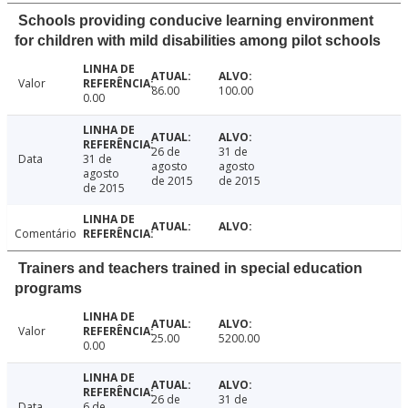
Schools providing conducive learning environment
for children with mild disabilities among pilot schools
Valor
86.00
100.00
0.00
26 de
31 de
Data
31 de
agosto
agosto
agosto
de 2015
de 2015
de 2015
Comentário
Trainers and teachers trained in special education
programs
Valor
25.00
5200.00
0.00
26 de
31 de
Data
6 de