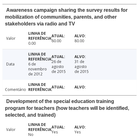
Awareness campaign sharing the survey results for
mobilization of communities, parents, and other
stakeholders via radio and TV
Valor
60.00
80.00
0.00
26 de
31 de
Data
6 de
agosto
agosto
novembro
de 2015
de 2015
de 2012
Comentário
Development of the special education training
program for teachers (how teachers will be identified,
selected, and trained)
Valor
Yes
Yes
No