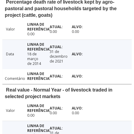
Percentage death rate of livestock kept by agro-
pastoral and pastoral households targeted by the
project (cattle, goats)
Valor
0.00
0.00
0.00
31 de
Data
18 de
dezembro
março
de 2021
de 2014
Comentário
Real value - Normal Year - of livestock traded in
selected project markets
Valor
0.00
0.00
0.00
31 de