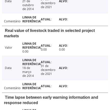
Data
21 de
dezembro
outubro
de 2021
de 2014
Comentário
Real value of livestock traded in selected project
markets
Valor
0.00
0.00
0.00
31 de
Data
18 de
dezembro
março
de 2021
de 2014
Comentário
Time lapse between early warning information and
response reduced