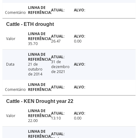
Comentário
Cattle - ETH drought
Valor
26.47
0.00
35.70
31 de
Data
21 de
dezembro
outubro
de 2021
de 2014
Comentário
Cattle - KEN Drought year 22
Valor
13.10
0.00
22.00