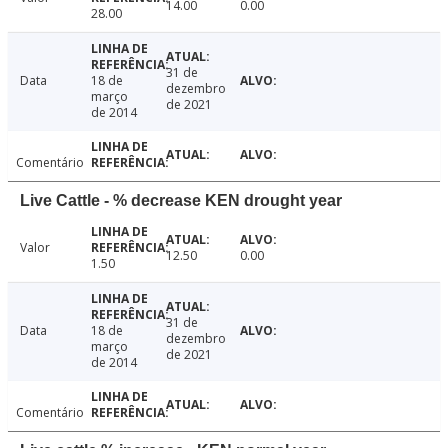
14.00
0.00
28.00
31 de
Data
18 de
dezembro
março
de 2021
de 2014
Comentário
Live Cattle - % decrease KEN drought year
Valor
12.50
0.00
1.50
31 de
Data
18 de
dezembro
março
de 2021
de 2014
Comentário