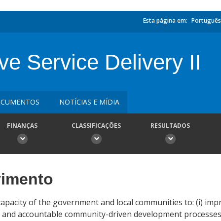
Esta página em:
Português
ve Service Delivery II
CUMENTOS
NOTÍCIAS E MÍDIA
FINANÇAS
CLASSIFICAÇÕES
RESULTADOS
vimento
capacity of the government and local communities to: (i) impr
ive and accountable community-driven development processes