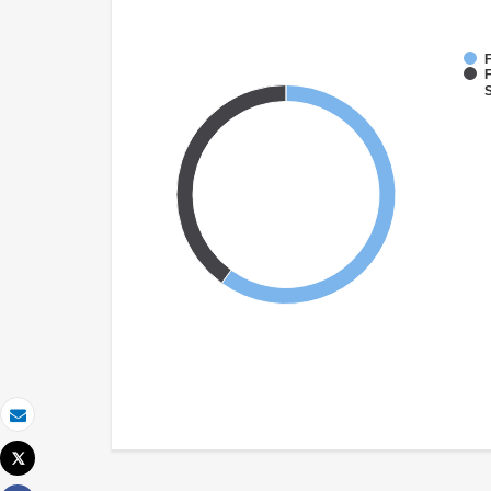
F
F
S
Email
Tweet
Imprimir