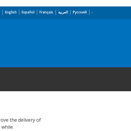
English
Español
Français
العربية
Русский
ove the delivery of
 while