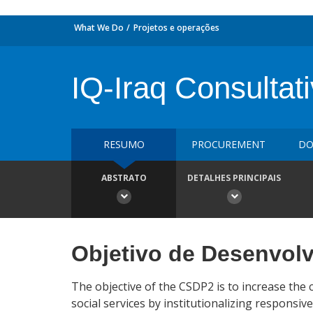
What We Do
Projetos e operações
IQ-Iraq Consultati
RESUMO
PROCUREMENT
DO
ABSTRATO
DETALHES PRINCIPAIS
Objetivo de Desenvol
The objective of the CSDP2 is to increase the 
social services by institutionalizing respons