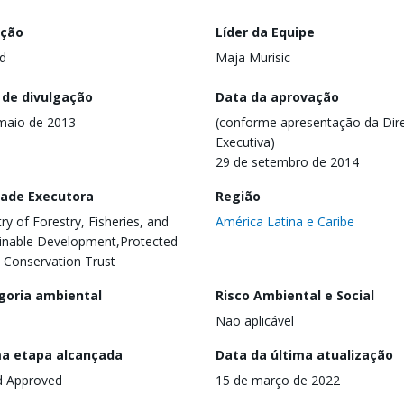
ação
Líder da Equipe
d
Maja Murisic
 de divulgação
Data da aprovação
maio de 2013
(conforme apresentação da Dire
Executiva)
29 de setembro de 2014
dade Executora
Região
try of Forestry, Fisheries, and
América Latina e Caribe
inable Development,Protected
 Conservation Trust
goria ambiental
Risco Ambiental e Social
Não aplicável
ma etapa alcançada
Data da última atualização
d Approved
15 de março de 2022