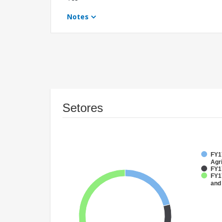
Notes
Setores
FY17
Agri
FY1
FY17
and