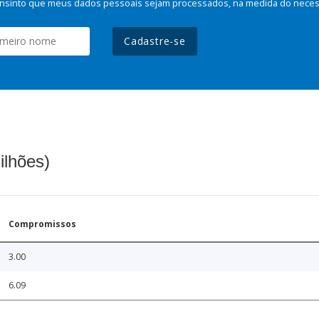
nsinto que meus dados pessoais sejam processados, na medida do necessá
Cadastre-se
ilhões)
Compromissos
3.00
6.09