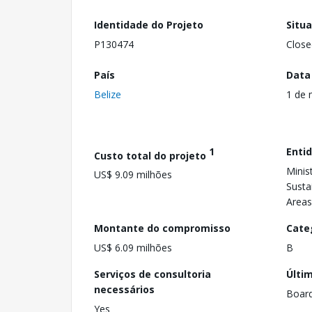
Identidade do Projeto
Situ
P130474
Close
País
Data
Belize
1 de 
1
Enti
Custo total do projeto
Minis
US$ 9.09 milhões
Susta
Areas
Montante do compromisso
Cate
US$ 6.09 milhões
B
Serviços de consultoria
Últi
necessários
Boar
Yes