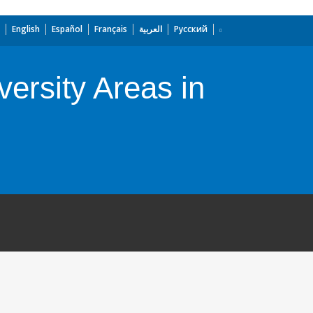
English
Español
Français
العربية
Русский
ersity Areas in