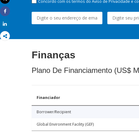
Concordo com os termos do Aviso de Privacidade e co
Imprimir
Share
Share
Finanças
Plano De Financiamento (US$ M
Financiador
Borrower/Recipient
Global Environment Facility (GEF)