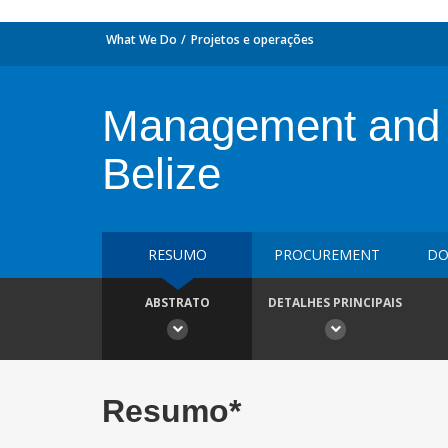
What We Do
Projetos e operações
Management and Pr
Belize
RESUMO
PROCUREMENT
DO
ABSTRATO
DETALHES PRINCIPAIS
Resumo*