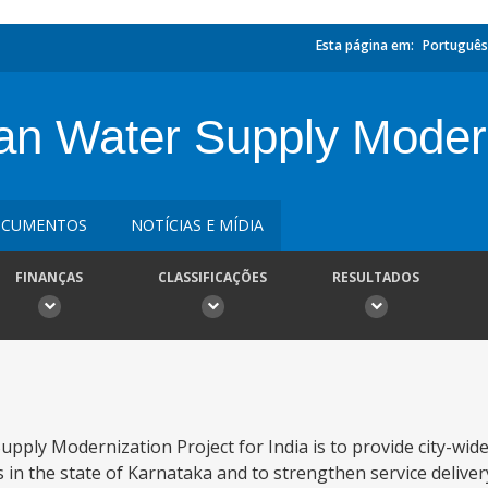
Esta página em:
Português
an Water Supply Modern
CUMENTOS
NOTÍCIAS E MÍDIA
FINANÇAS
CLASSIFICAÇÕES
RESULTADOS
ply Modernization Project for India is to provide city-wide
es in the state of Karnataka and to strengthen service deliv