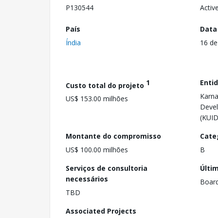
P130544
Activ
País
Data
Índia
16 de
1
Enti
Custo total do projeto
Karna
US$ 153.00 milhões
Devel
(KUI
Montante do compromisso
Cate
US$ 100.00 milhões
B
Serviços de consultoria
Últi
necessários
Boar
TBD
Associated Projects