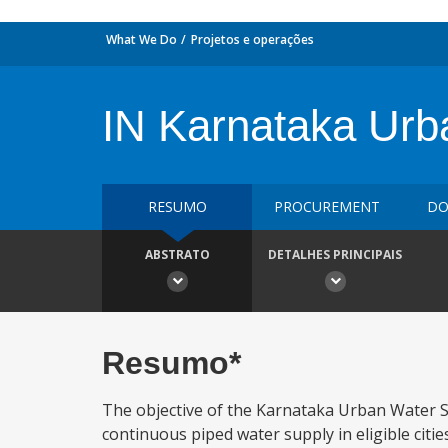
What We Do
Projetos e operações
IN Karnataka Urb
RESUMO
PROCUREMENT
DO
ABSTRATO
DETALHES PRINCIPAIS
Resumo*
The objective of the Karnataka Urban Water Sup
continuous piped water supply in eligible citi