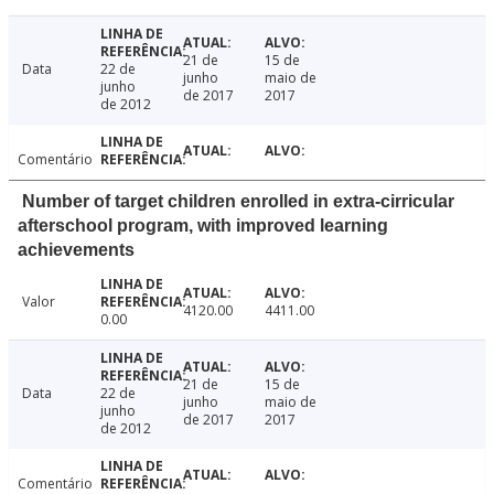
21 de
15 de
Data
22 de
junho
maio de
junho
de 2017
2017
de 2012
Comentário
Number of target children enrolled in extra-cirricular
afterschool program, with improved learning
achievements
Valor
4120.00
4411.00
0.00
21 de
15 de
Data
22 de
junho
maio de
junho
de 2017
2017
de 2012
Comentário