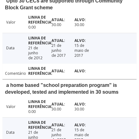
Upto 30 CECs are supported through Community
Block Grant scheme
Valor
30.00
30.00
0.00
21 de
15 de
Data
21 de
junho
maio de
junho
de 2017
2017
de 2012
Comentário
a home based "school preparation program" is
developed, tested and implemented in 30 soums
Valor
30.00
30.00
0.00
21 de
15 de
Data
21 de
junho
maio de
junho