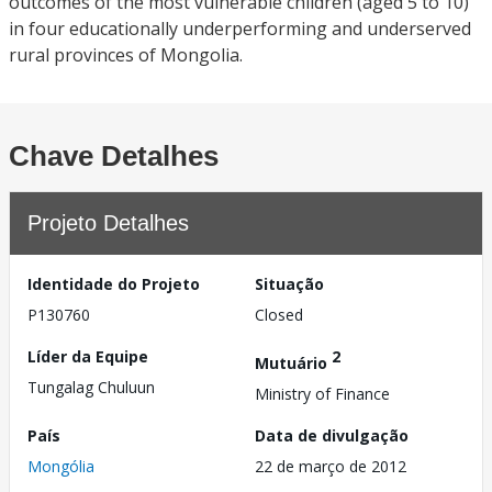
outcomes of the most vulnerable children (aged 5 to 10)
in four educationally underperforming and underserved
rural provinces of Mongolia.
Chave Detalhes
Projeto Detalhes
Identidade do Projeto
Situação
P130760
Closed
Líder da Equipe
2
Mutuário
Tungalag Chuluun
Ministry of Finance
País
Data de divulgação
Mongólia
22 de março de 2012