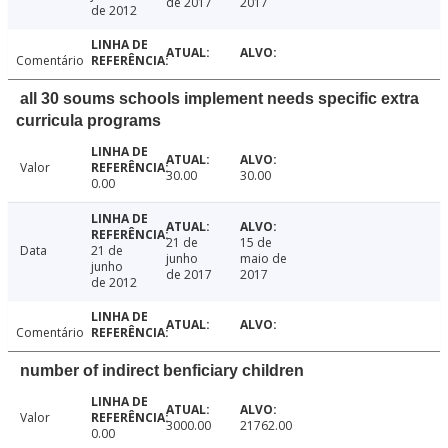
de 2017
2017
de 2012
Comentário
all 30 soums schools implement needs specific extra
curricula programs
Valor
30.00
30.00
0.00
21 de
15 de
Data
21 de
junho
maio de
junho
de 2017
2017
de 2012
Comentário
number of indirect benficiary children
Valor
3000.00
21762.00
0.00