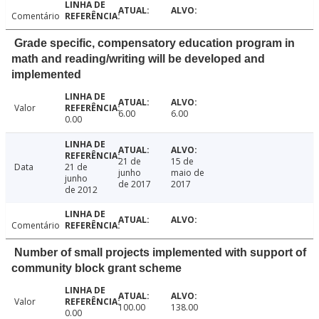
Comentário
Grade specific, compensatory education program in
math and reading/writing will be developed and
implemented
Valor
6.00
6.00
0.00
21 de
15 de
Data
21 de
junho
maio de
junho
de 2017
2017
de 2012
Comentário
Number of small projects implemented with support of
community block grant scheme
Valor
100.00
138.00
0.00