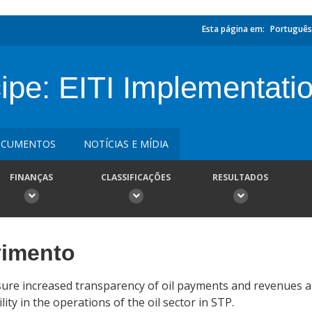
Esta página em:
Português
ipe: EITI Implementati
CUMENTOS
NOTÍCIAS E MÍDIA
FINANÇAS
CLASSIFICAÇÕES
RESULTADOS
vimento
ensure increased transparency of oil payments and revenues a
y in the operations of the oil sector in STP.