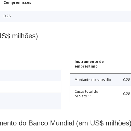
Compromissos
0.28
(US$ milhões)
Instrumento de
empréstimo
Montante do subsídio
0.28
Custo total do
0.28
projeto**
mento do Banco Mundial (em US$ milhões)