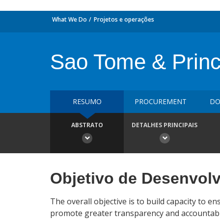
What We Do
Projetos e operações
Sao Tome & Princ
RESUMO
PROCUREMENT
DO
ABSTRATO
DETALHES PRINCIPAIS
Objetivo de Desenvol
The overall objective is to build capacity to 
promote greater transparency and accountabilit