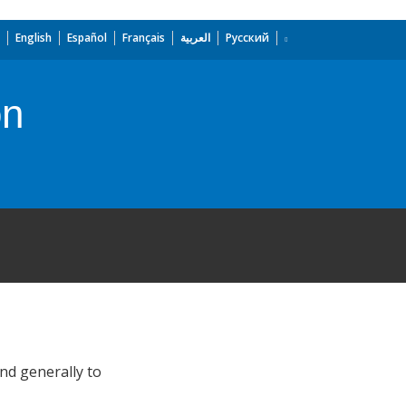
English
Español
Français
العربية
Русский
on
nd generally to