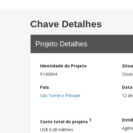
Chave Detalhes
Projeto Detalhes
Identidade do Projeto
Situ
P130994
Close
País
Data
São Tomé e Príncipe
12 de
1
Enti
Custo total do projeto
Agênc
US$ 0.28 milhões