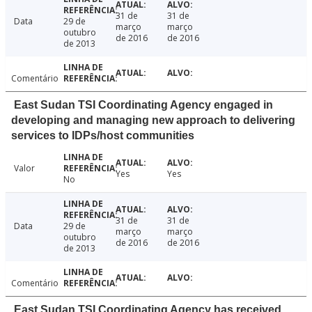
31 de
31 de
Data
29 de
março
março
outubro
de 2016
de 2016
de 2013
Comentário
East Sudan TSI Coordinating Agency engaged in
developing and managing new approach to delivering
services to IDPs/host communities
Valor
Yes
Yes
No
31 de
31 de
Data
29 de
março
março
outubro
de 2016
de 2016
de 2013
Comentário
East Sudan TSI Coordinating Agency has received