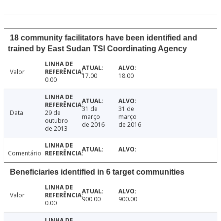
18 community facilitators have been identified and
trained by East Sudan TSI Coordinating Agency
Valor
17.00
18.00
0.00
31 de
31 de
Data
29 de
março
março
outubro
de 2016
de 2016
de 2013
Comentário
Beneficiaries identified in 6 target communities
Valor
900.00
900.00
0.00