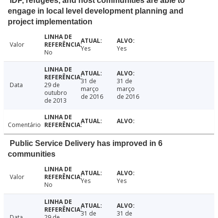
IDP, refugees, and host communities are able to
engage in local level development planning and
project implementation
Valor
Yes
Yes
No
31 de
31 de
Data
29 de
março
março
outubro
de 2016
de 2016
de 2013
Comentário
Public Service Delivery has improved in 6
communities
Valor
Yes
Yes
No
31 de
31 de
Data
29 de