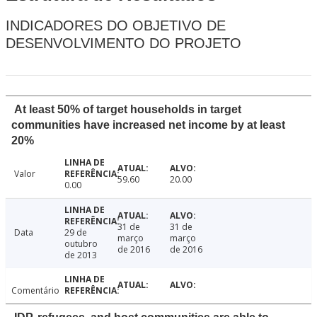
INDICADORES DO OBJETIVO DE
DESENVOLVIMENTO DO PROJETO
At least 50% of target households in target
communities have increased net income by at least
20%
Valor
59.60
20.00
0.00
31 de
31 de
Data
29 de
março
março
outubro
de 2016
de 2016
de 2013
Comentário