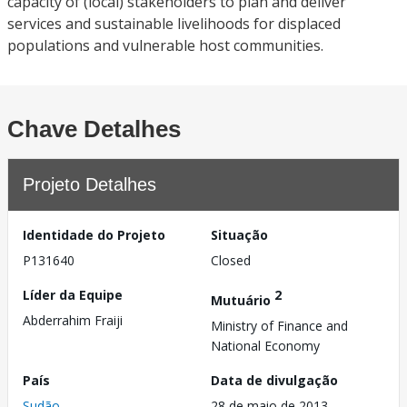
capacity of (local) stakeholders to plan and deliver
services and sustainable livelihoods for displaced
populations and vulnerable host communities.
Chave Detalhes
Projeto Detalhes
Identidade do Projeto
Situação
P131640
Closed
Líder da Equipe
2
Mutuário
Abderrahim Fraiji
Ministry of Finance and
National Economy
País
Data de divulgação
Sudão
28 de maio de 2013