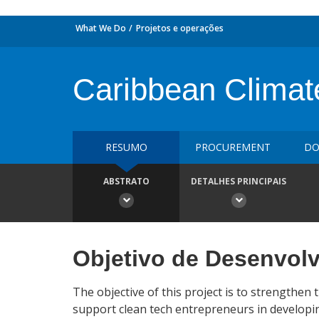
What We Do
Projetos e operações
Caribbean Climat
RESUMO
PROCUREMENT
DO
ABSTRATO
DETALHES PRINCIPAIS
Objetivo de Desenvol
The objective of this project is to strengthen 
support clean tech entrepreneurs in developin