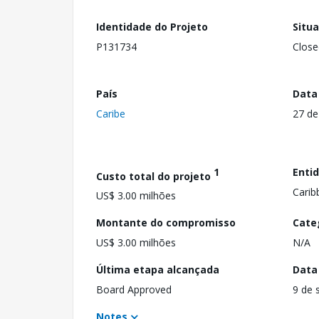
Identidade do Projeto
Situ
P131734
Close
País
Data
Caribe
27 de
1
Enti
Custo total do projeto
Carib
US$ 3.00 milhões
Montante do compromisso
Cate
US$ 3.00 milhões
N/A
Última etapa alcançada
Data
Board Approved
9 de 
Notes