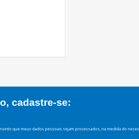
, cadastre-se:
nsinto que meus dados pessoais sejam processados, na medida do necessá