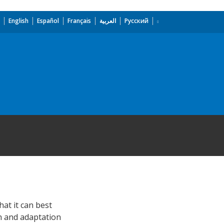
English
Español
Français
العربية
Русский
hat it can best
n and adaptation