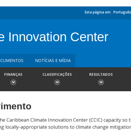
Esta página em:
Português
e Innovation Center
CUMENTOS
NOTÍCIAS E MÍDIA
FINANÇAS
CLASSIFICAÇÕES
RESULTADOS
vimento
the Caribbean Climate Innovation Center (CCIC) capacity so t
g locally-appropriate solutions to climate change mitigatio