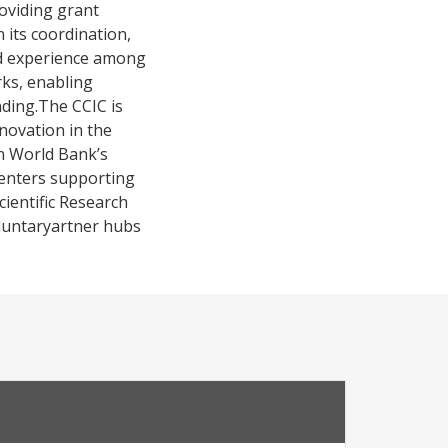
oviding grant
 its coordination,
nd experience among
rks, enabling
nding.The CCIC is
novation in the
th World Bank’s
centers supporting
ientific Research
oluntaryartner hubs