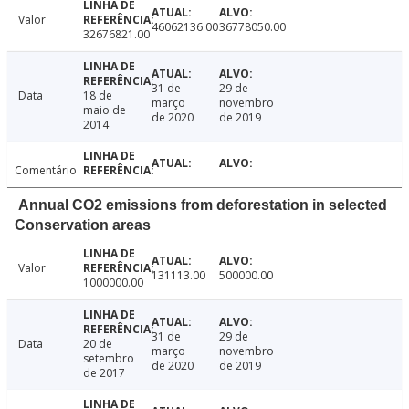
Valor
46062136.00
36778050.00
32676821.00
31 de
29 de
Data
18 de
março
novembro
maio de
de 2020
de 2019
2014
Comentário
Annual CO2 emissions from deforestation in selected
Conservation areas
Valor
131113.00
500000.00
1000000.00
31 de
29 de
Data
20 de
março
novembro
setembro
de 2020
de 2019
de 2017