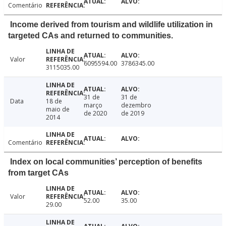
Comentário
Income derived from tourism and wildlife utilization in
targeted CAs and returned to communities.
Valor
6095594.00
3786345.00
3115035.00
31 de
31 de
Data
18 de
março
dezembro
maio de
de 2020
de 2019
2014
Comentário
Index on local communities’ perception of benefits
from target CAs
Valor
52.00
35.00
29.00