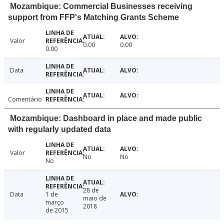
Mozambique: Commercial Businesses receiving
support from FFP's Matching Grants Scheme
Valor
0.00
0.00
0.00
Data
Comentário
Mozambique: Dashboard in place and made public
with regularly updated data
Valor
No
No
No
28 de
Data
1 de
maio de
março
2018
de 2015