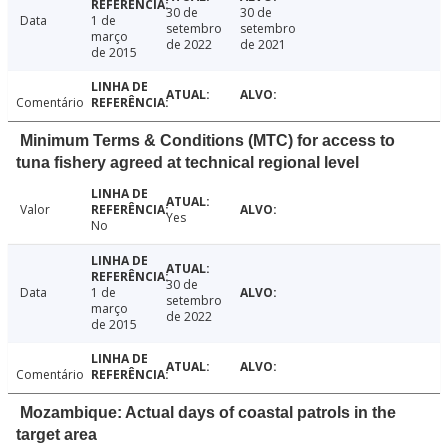
30 de
30 de
Data
1 de
setembro
setembro
março
de 2022
de 2021
de 2015
Comentário
Minimum Terms & Conditions (MTC) for access to
tuna fishery agreed at technical regional level
Valor
Yes
No
30 de
Data
1 de
setembro
março
de 2022
de 2015
Comentário
Mozambique: Actual days of coastal patrols in the
target area