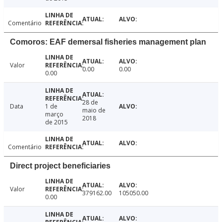
Comentário
Comoros: EAF demersal fisheries management plan
Valor
0.00
0.00
0.00
28 de
Data
1 de
maio de
março
2018
de 2015
Comentário
Direct project beneficiaries
Valor
379162.00
105050.00
0.00