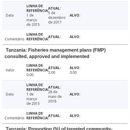
5 de
Data
1 de
dezembro
março
de 2017
de 2015
Comentário
Tanzania: Fisheries management plans (FMP)
consulted, approved and implemented
Valor
2.00
0.00
0.00
28 de
Data
1 de
maio de
março
2018
de 2015
Comentário
Tanzania: Proportion (%) of targeted community-