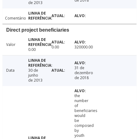
de 2018
de 2013
Comentário
Direct project beneficiaries
Valor
0.00
320000.00
0.00
31 de
Data
30 de
dezembro
junho
de 2018
de 2013
the
number
of
beneficiaries
would
be
composed
by
youth