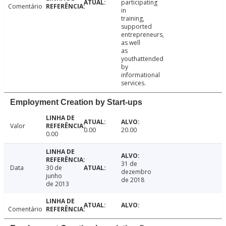
participating
Comentário
in
training,
supported
entrepreneurs,
as well
as
youthattended
by
informational
services.
Employment Creation by Start-ups
Valor
0.00
20.00
0.00
31 de
Data
30 de
dezembro
junho
de 2018
de 2013
Comentário