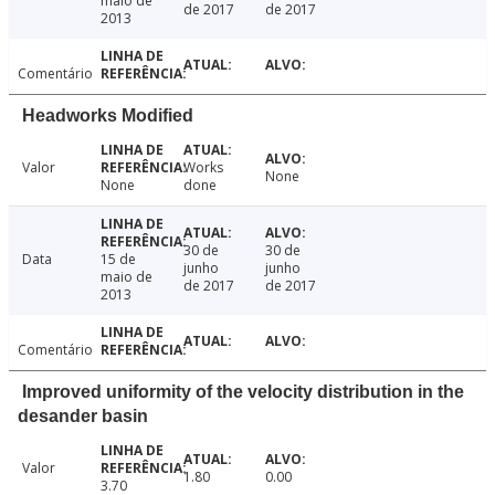
maio de
de 2017
de 2017
2013
Comentário
Headworks Modified
Valor
Works
None
None
done
30 de
30 de
Data
15 de
junho
junho
maio de
de 2017
de 2017
2013
Comentário
Improved uniformity of the velocity distribution in the
desander basin
Valor
1.80
0.00
3.70