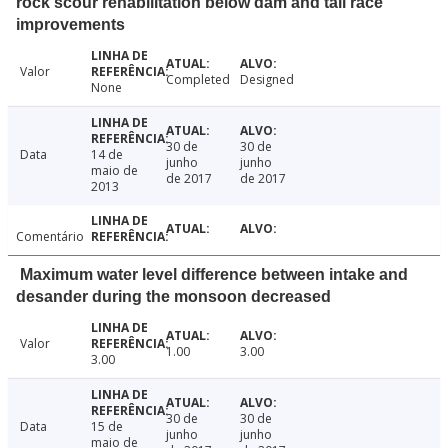
rock scour rehabilitation below dam and tail race
improvements
Valor
Completed
Designed
None
30 de
30 de
Data
14 de
junho
junho
maio de
de 2017
de 2017
2013
Comentário
Maximum water level difference between intake and
desander during the monsoon decreased
Valor
1.00
3.00
3.00
30 de
30 de
Data
15 de
junho
junho
maio de