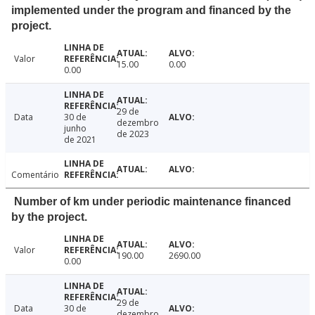
implemented under the program and financed by the
project.
Valor
15.00
0.00
0.00
29 de
Data
30 de
dezembro
junho
de 2023
de 2021
Comentário
Number of km under periodic maintenance financed
by the project.
Valor
190.00
2690.00
0.00
29 de
Data
30 de
dezembro