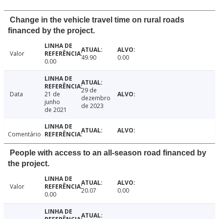
Change in the vehicle travel time on rural roads
financed by the project.
Valor
49.90
0.00
0.00
29 de
Data
21 de
dezembro
junho
de 2023
de 2021
Comentário
People with access to an all-season road financed by
the project.
Valor
20.07
0.00
0.00