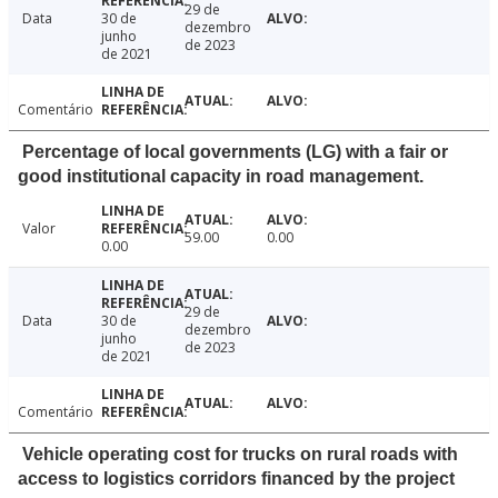
29 de
Data
30 de
dezembro
junho
de 2023
de 2021
Comentário
Percentage of local governments (LG) with a fair or
good institutional capacity in road management.
Valor
59.00
0.00
0.00
29 de
Data
30 de
dezembro
junho
de 2023
de 2021
Comentário
Vehicle operating cost for trucks on rural roads with
access to logistics corridors financed by the project