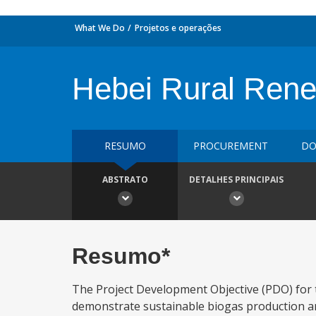
What We Do
Projetos e operações
Hebei Rural Rene
RESUMO
PROCUREMENT
DO
ABSTRATO
DETALHES PRINCIPAIS
Resumo*
The Project Development Objective (PDO) for 
demonstrate sustainable biogas production and