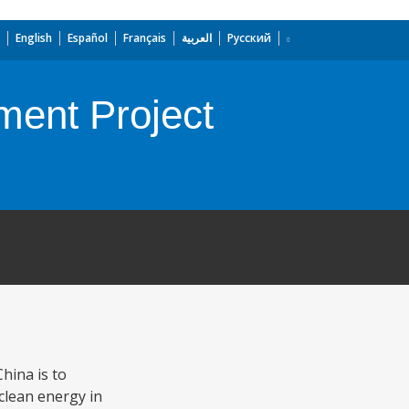
English
Español
Français
العربية
Русский
ent Project
hina is to
clean energy in