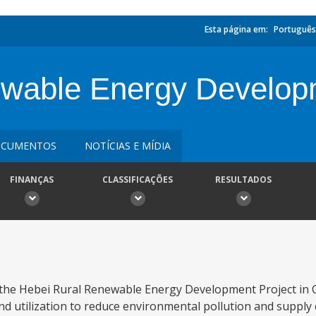
Esta página em:
Português
wable Energy Developm
CUMENTOS
NOTÍCIAS E MÍDIA
FINANÇAS
CLASSIFICAÇÕES
RESULTADOS
the Hebei Rural Renewable Energy Development Project in C
 utilization to reduce environmental pollution and supply 