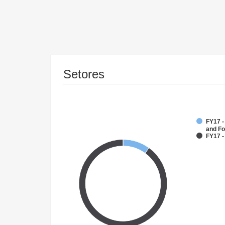
Setores
FY17 -
and Fo
FY17 