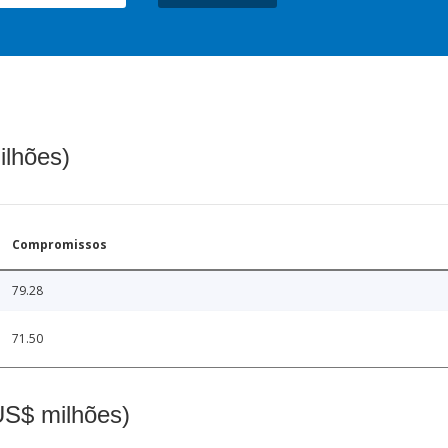
ilhões)
Compromissos
79.28
71.50
(US$ milhões)