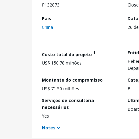
P132873
Close
País
Data
China
26 de
1
Enti
Custo total do projeto
Hebei
US$ 150.78 milhões
Depa
Montante do compromisso
Cate
US$ 71.50 milhões
B
Serviços de consultoria
Últi
necessários
Boar
Yes
Notes