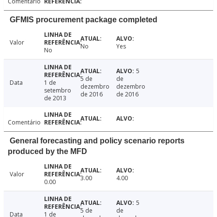
Comentário
GFMIS procurement package completed
Valor
No
Yes
No
5
5 de
de
Data
1 de
dezembro
dezembro
setembro
de 2016
de 2016
de 2013
Comentário
General forecasting and policy scenario reports
produced by the MFD
Valor
3.00
4.00
0.00
5
5 de
de
Data
1 de