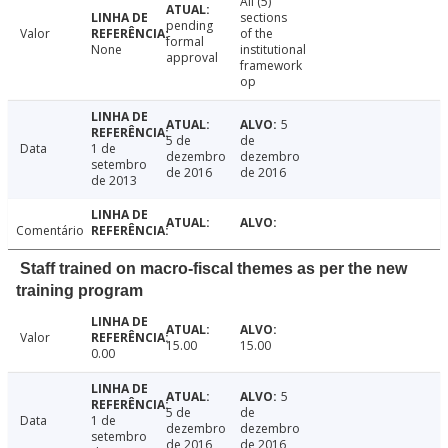
All (5)
sections
pending
Valor
of the
formal
None
institutional
approval
framework
op
5
5 de
de
Data
1 de
dezembro
dezembro
setembro
de 2016
de 2016
de 2013
Comentário
Staff trained on macro-fiscal themes as per the new
training program
Valor
15.00
15.00
0.00
5
5 de
de
Data
1 de
dezembro
dezembro
setembro
de 2016
de 2016