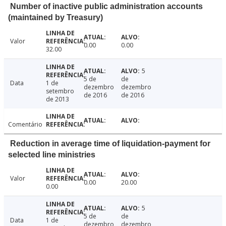
Number of inactive public administration accounts
(maintained by Treasury)
Valor
0.00
0.00
32.00
5
5 de
de
Data
1 de
dezembro
dezembro
setembro
de 2016
de 2016
de 2013
Comentário
Reduction in average time of liquidation-payment for
selected line ministries
Valor
0.00
20.00
0.00
5
5 de
de
Data
1 de
dezembro
dezembro