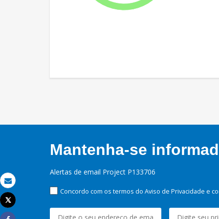
Mantenha-se informado
Alertas de email Project P133706
Email
Concordo com os termos do Aviso de Privacidade e co
Tweet
Imprimir