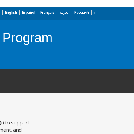
English
Español
Français
العربية
Русский
 Program
i) to support
ement, and