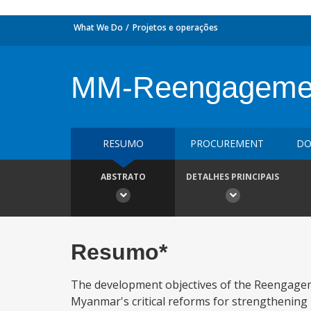
What We Do
Projetos e operações
MM-Reengagemen
RESUMO
PROCUREMENT
DO
ABSTRATO
DETALHES PRINCIPAIS
Resumo*
The development objectives of the Reengagem
Myanmar's critical reforms for strengthening