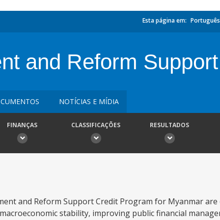
Esta página em:
Português
t and Reform Support
CUMENTOS
NOTÍCIAS E MÍDIA
FINANÇAS
CLASSIFICAÇÕES
RESULTADOS
ent and Reform Support Credit Program for Myanmar are (
 macroeconomic stability, improving public financial manag