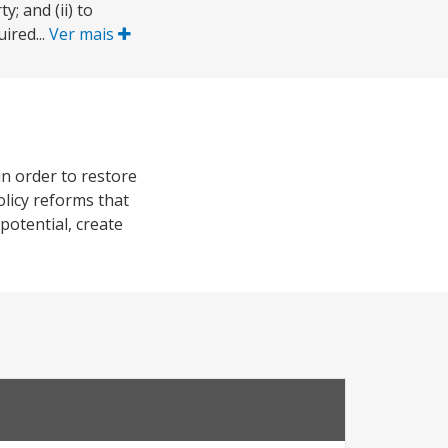
; and (ii) to
ired...
Ver mais
in order to restore
licy reforms that
otential, create