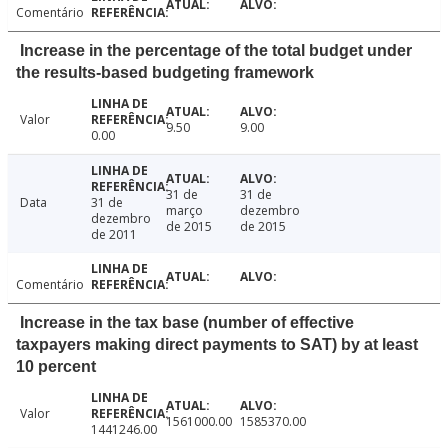
Comentário
Increase in the percentage of the total budget under
the results-based budgeting framework
Valor
9.50
9.00
0.00
31 de
31 de
Data
31 de
março
dezembro
dezembro
de 2015
de 2015
de 2011
Comentário
Increase in the tax base (number of effective
taxpayers making direct payments to SAT) by at least
10 percent
Valor
1561000.00
1585370.00
1441246.00