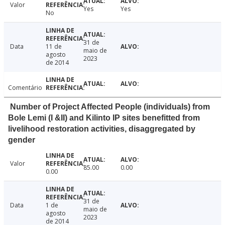
Valor
Yes
Yes
No
31 de
Data
11 de
maio de
agosto
2023
de 2014
Comentário
Number of Project Affected People (individuals) from
Bole Lemi (I &II) and Kilinto IP sites benefitted from
livelihood restoration activities, disaggregated by
gender
Valor
85.00
0.00
0.00
31 de
Data
1 de
maio de
agosto
2023
de 2014