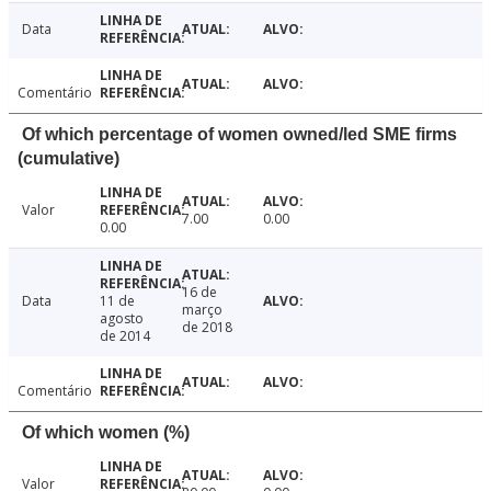
Data
Comentário
Of which percentage of women owned/led SME firms
(cumulative)
Valor
7.00
0.00
0.00
16 de
Data
11 de
março
agosto
de 2018
de 2014
Comentário
Of which women (%)
Valor