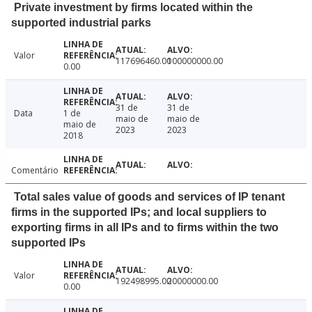
Private investment by firms located within the
supported industrial parks
Valor
117696460.00
100000000.00
0.00
31 de
31 de
Data
1 de
maio de
maio de
maio de
2023
2023
2018
Comentário
Total sales value of goods and services of IP tenant
firms in the supported IPs; and local suppliers to
exporting firms in all IPs and to firms within the two
supported IPs
Valor
192498995.00
20000000.00
0.00