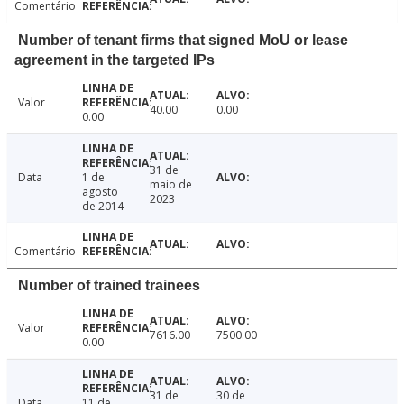
Comentário
Number of tenant firms that signed MoU or lease
agreement in the targeted IPs
Valor
40.00
0.00
0.00
31 de
Data
1 de
maio de
agosto
2023
de 2014
Comentário
Number of trained trainees
Valor
7616.00
7500.00
0.00
31 de
30 de
Data
11 de