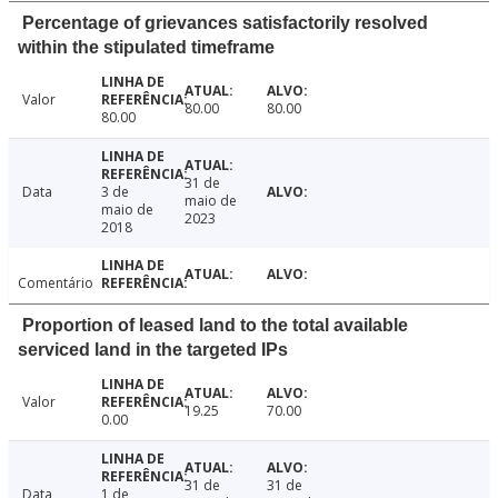
Percentage of grievances satisfactorily resolved
within the stipulated timeframe
Valor
80.00
80.00
80.00
31 de
Data
3 de
maio de
maio de
2023
2018
Comentário
Proportion of leased land to the total available
serviced land in the targeted IPs
Valor
19.25
70.00
0.00
31 de
31 de
Data
1 de